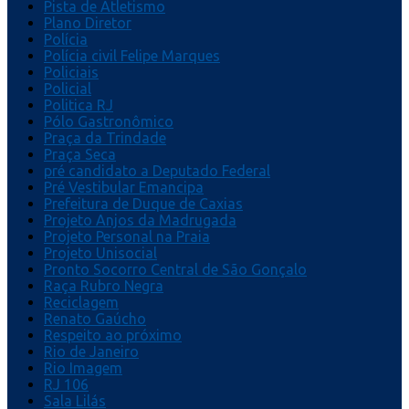
Pista de Atletismo
Plano Diretor
Polícia
Polícia civil Felipe Marques
Policiais
Policial
Politica RJ
Pólo Gastronômico
Praça da Trindade
Praça Seca
pré candidato a Deputado Federal
Pré Vestibular Emancipa
Prefeitura de Duque de Caxias
Projeto Anjos da Madrugada
Projeto Personal na Praia
Projeto Unisocial
Pronto Socorro Central de São Gonçalo
Raça Rubro Negra
Reciclagem
Renato Gaúcho
Respeito ao próximo
Rio de Janeiro
Rio Imagem
RJ 106
Sala Lilás