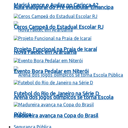
Maricá vence o Audax no Carioca A2
Aula Inaugural do Pré vestibular Emancipa
Ceros Campeã do Estadual Escolar RJ
Projeto Funcional na Praia de Icaraí
Nova Faetec em Araruama
Evento Bora Pedalar em Niterói
Futebol do Rio de Janeiro na Série D
Arena dos jogos olímpicos se torna Escola
Pública
Madureira avança na Copa do Brasil
Segurança Pública