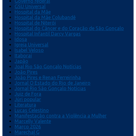
Governo federal
GSU Universal
Hospital da Mãe
Hospital da Mãe Colubandê
Hospital de Niterói
Hospital do Câncer e do Coração de São Gonçalo
Hospital Infantil Darcy Vargas
Idosa
Igreja Universal
Isabel Veloso
Itaboraí
Japão
Joal Rio São Gonçalo Notícias
João Pires
João Pires e Renan Ferreirinha
Jornal O Estado do Rio de Janeiro
Jornal Rio São Gonçalo Notícias
Juiz de Fora
Júri popular
Literatura
Lucas Celestino
Manifestação contra a Violência a Mulher
Marcelly Valente
Março 2026
Marechal G