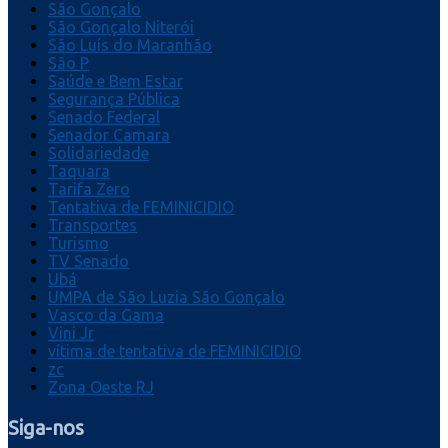
São Gonçalo
São Gonçalo Niterói
São Luís do Maranhão
São P
Saúde e Bem Estar
Segurança Pública
Senado Federal
Senador Camara
Solidariedade
Taquara
Tarifa Zero
Tentativa de FEMINICIDIO
Transportes
Turismo
TV Senado
Ubá
UMPA de São Luzia São Gonçalo
Vasco da Gama
Vini Jr
vítima de tentativa de FEMINICIDIO
zc
Zona Oeste RJ
Siga-nos