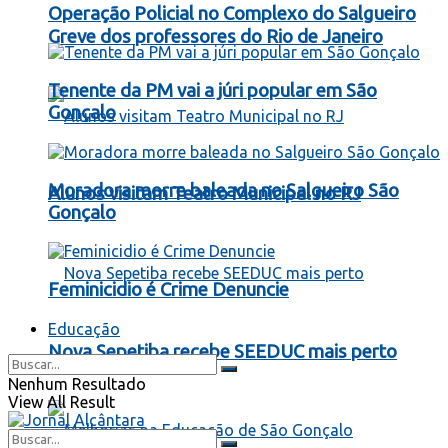
Operação Policial no Complexo do Salgueiro
Greve dos professores do Rio de Janeiro
Tenente da PM vai a júri popular em São
Gonçalo
Moradora morre baleada no Salgueiro São
Alunos visitam Teatro Municipal no RJ
Gonçalo
Feminicidio é Crime Denuncie
Educação
Nova Sepetiba recebe SEEDUC mais perto
Nenhum Resultado
View All Result