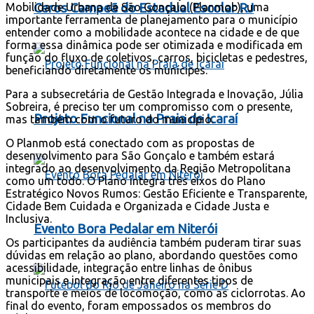
Mobilidade Urbana de São Gonçalo (Planmob), uma
Ceros Campeã do Estadual Escolar RJ
importante ferramenta de planejamento para o município
entender como a mobilidade acontece na cidade e de que
forma essa dinâmica pode ser otimizada e modificada em
função do fluxo de coletivos, carros, bicicletas e pedestres,
beneficiando diretamente os munícipes.
Para a subsecretária de Gestão Integrada e Inovação, Júlia
Sobreira, é preciso ter um compromisso com o presente,
Projeto Funcional na Praia de Icaraí
mas também com o futuro do município.
O Planmob está conectado com as propostas de
desenvolvimento para São Gonçalo e também estará
integrado ao desenvolvimento da Região Metropolitana
como um todo. O Plano integra três eixos do Plano
Estratégico Novos Rumos: Gestão Eficiente e Transparente,
Cidade Bem Cuidada e Organizada e Cidade Justa e
Inclusiva.
Evento Bora Pedalar em Niterói
Os participantes da audiência também puderam tirar suas
dúvidas em relação ao plano, abordando questões como
acessibilidade, integração entre linhas de ônibus
municipais e integração entre diferentes tipos de
transporte e meios de locomoção, como as ciclorrotas. Ao
final do evento, foram empossados os membros do