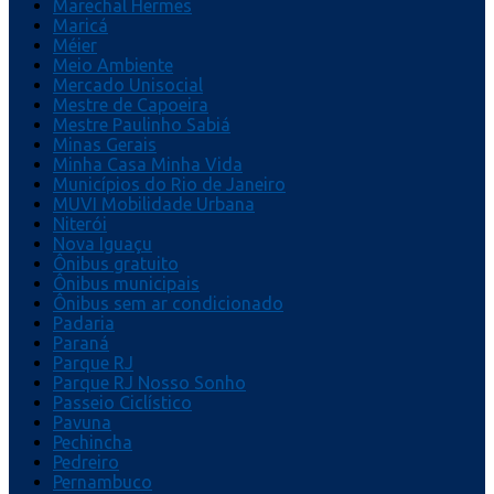
Marechal Hermes
Maricá
Méier
Meio Ambiente
Mercado Unisocial
Mestre de Capoeira
Mestre Paulinho Sabiá
Minas Gerais
Minha Casa Minha Vida
Municípios do Rio de Janeiro
MUVI Mobilidade Urbana
Niterói
Nova Iguaçu
Ônibus gratuito
Ônibus municipais
Ônibus sem ar condicionado
Padaria
Paraná
Parque RJ
Parque RJ Nosso Sonho
Passeio Ciclístico
Pavuna
Pechincha
Pedreiro
Pernambuco