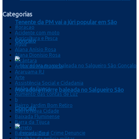
Categorias
Tenente da PM vai a júri popular em São
#oracao
Acidente com moto
Agricultura e Pesca
Gonçalo
Água
Alana Anísio Rosa
Alana Dionísio Rosa
Alcântara
Anjos da Madrugada
Araruama RJ
Arte
Assistência Social e Cidadania
Aulão de Dança
Moradora morre baleada no Salgueiro São
Aumento das contas de Luz
b
Bairro Jardim Bom Retiro
Gonçalo
Bairro Nova Cidade
Baixada Fluminense
Barra da Tijuca
Barreto
Barricada Zero
Batalhão da polícia militar