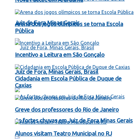
Juiz de Fora Minas Gerais
Arena dos jogos olímpicos se torna Escola
Pública
Incentivo a Leitura em São Gonçalo
Juíz de Fora, Minas Gerais, Brasil
Cidadania em Escola Pública de Duque de
Caxias
Greve dos professores do Rio de Janeiro
As fortes chuvas em Juiz de Fora Minas Gerais
Alunos visitam Teatro Municipal no RJ