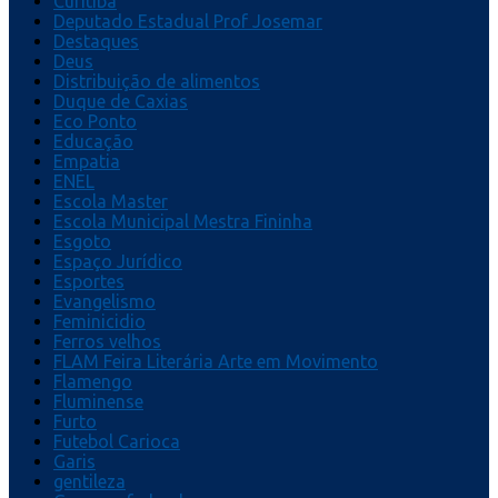
Curitiba
Deputado Estadual Prof Josemar
Destaques
Deus
Distribuição de alimentos
Duque de Caxias
Eco Ponto
Educação
Empatia
ENEL
Escola Master
Escola Municipal Mestra Fininha
Esgoto
Espaço Jurídico
Esportes
Evangelismo
Feminicidio
Ferros velhos
FLAM Feira Literária Arte em Movimento
Flamengo
Fluminense
Furto
Futebol Carioca
Garis
gentileza