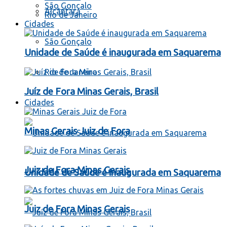
São Gonçalo
Alcântara
Rio de Janeiro
Cidades
São Gonçalo
Unidade de Saúde é inaugurada em Saquarema
Rio de Janeiro
Juíz de Fora Minas Gerais, Brasil
Cidades
Minas Gerais Juiz de Fora
Juiz de Fora Minas Gerais
Unidade de Saúde é inaugurada em Saquarema
Juiz de Fora Minas Gerais