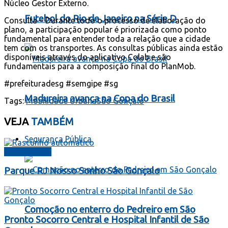
Núcleo Gestor Externo.
Futebol do Rio de Janeiro na Série D
Consulta – Durante todo o processo de elaboração do
plano, a participação popular é priorizada como ponto
fundamental para entender toda a relação que a cidade
tem com os transportes. As consultas públicas ainda estão
disponíveis através do aplicativo Colab e são
fundamentais para a composição final do PlanMob.
#prefeituradesg #semgipe #sg
Madureira avança na Copa do Brasil
Tags:
Mobilidade Urbana
São Gonçalo
VEJA
TAMBÉM
Segurança Pública
São Gonçalo
Parque RJ Nosso Sonho São Gonçalo
Comoção no enterro do Pedreiro em São
Pronto Socorro Central e Hospital Infantil de São