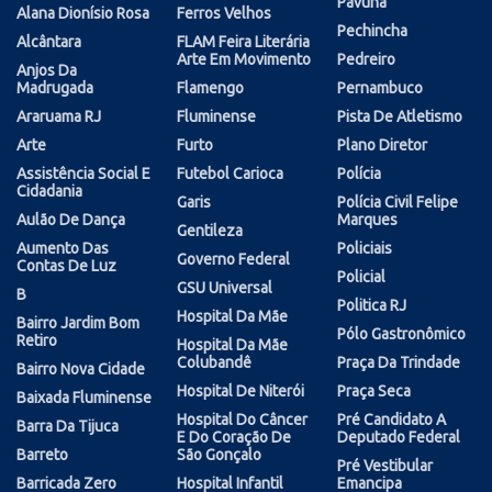
Pavuna
Alana Dionísio Rosa
Ferros Velhos
Pechincha
Alcântara
FLAM Feira Literária
Arte Em Movimento
Pedreiro
Anjos Da
Madrugada
Flamengo
Pernambuco
Araruama RJ
Fluminense
Pista De Atletismo
Arte
Furto
Plano Diretor
Assistência Social E
Futebol Carioca
Polícia
Cidadania
Garis
Polícia Civil Felipe
Aulão De Dança
Marques
Gentileza
Aumento Das
Policiais
Governo Federal
Contas De Luz
Policial
GSU Universal
B
Politica RJ
Hospital Da Mãe
Bairro Jardim Bom
Pólo Gastronômico
Retiro
Hospital Da Mãe
Colubandê
Praça Da Trindade
Bairro Nova Cidade
Hospital De Niterói
Praça Seca
Baixada Fluminense
Hospital Do Câncer
Pré Candidato A
Barra Da Tijuca
E Do Coração De
Deputado Federal
Barreto
São Gonçalo
Pré Vestibular
Barricada Zero
Hospital Infantil
Emancipa