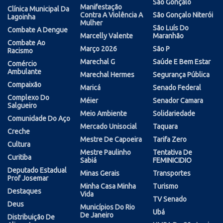
São Gonçalo
Manifestação
Clínica Municipal Da
Contra A Violência A
São Gonçalo Niterói
Lagoinha
Mulher
São Luís Do
Combate A Dengue
Marcelly Valente
Maranhão
Combate Ao
Março 2026
São P
Racismo
Marechal G
Saúde E Bem Estar
Comércio
Ambulante
Marechal Hermes
Segurança Pública
Compaixão
Maricá
Senado Federal
Complexo Do
Méier
Senador Camara
Salgueiro
Meio Ambiente
Solidariedade
Comunidade Do Aço
Mercado Unisocial
Taquara
Creche
Mestre De Capoeira
Tarifa Zero
Cultura
Mestre Paulinho
Tentativa De
Curitiba
Sabiá
FEMINICIDIO
Deputado Estadual
Minas Gerais
Transportes
Prof Josemar
Minha Casa Minha
Turismo
Destaques
Vida
TV Senado
Deus
Municípios Do Rio
Ubá
De Janeiro
Distribuição De