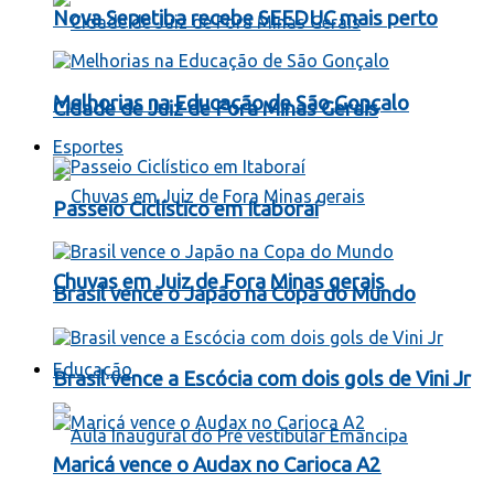
Nova Sepetiba recebe SEEDUC mais perto
Melhorias na Educação de São Gonçalo
Cidade de Juiz de Fora Minas Gerais
Esportes
Passeio Ciclístico em Itaboraí
Chuvas em Juiz de Fora Minas gerais
Brasil vence o Japão na Copa do Mundo
Educação
Brasil vence a Escócia com dois gols de Vini Jr
Maricá vence o Audax no Carioca A2