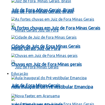
Juíz de Fora, Minas Gerais, Brasil
Juíz de Fora Minas Gerais, Brasil
As fortes chuvas em Juiz de Fora Minas Gerais
Cidade de Juiz de Fora Minas Gerais
Minas Gerais Juiz de Fora
Chuvas em Juiz de Fora Minas gerais
Educação
Juiz de Fora Minas Gerais
Aula Inaugural do Pré vestibular Emancipa
Nova Faetec em Araruama