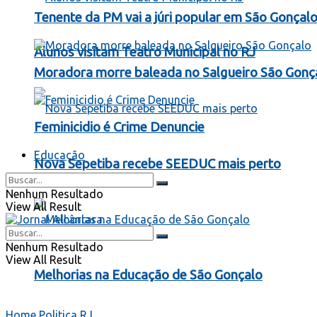
Tenente da PM vai a júri popular em São Gonçal
Alunos visitam Teatro Municipal no RJ
Moradora morre baleada no Salgueiro São Gonç
Feminicidio é Crime Denuncie
Educação
Nova Sepetiba recebe SEEDUC mais perto
Nenhum Resultado
View All Result
Nenhum Resultado
View All Result
Melhorias na Educação de São Gonçalo
Home
Politica RJ