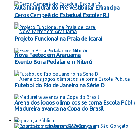
Aula Inaugural do Pré vestibular Emancipa
Ceros Campeã do Estadual Escolar RJ
Projeto Funcional na Praia de Icaraí
Nova Faetec em Araruama
Evento Bora Pedalar em Niterói
Futebol do Rio de Janeiro na Série D
Arena dos jogos olímpicos se torna Escola Públi
Madureira avança na Copa do Brasil
Segurança Pública