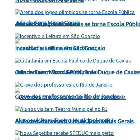
Juiz de Fora Minas Gerais
Arena dos jogos olímpicos se torna Escola Públi
Incentivo a Leitura em São Gonçalo
Juíz de Fora, Minas Gerais, Brasil
Cidadania em Escola Pública de Duque de Caxia
Greve dos professores do Rio de Janeiro
Alunos visitam Teatro Municipal no RJ
As fortes chuvas em Juiz de Fora Minas Gerais