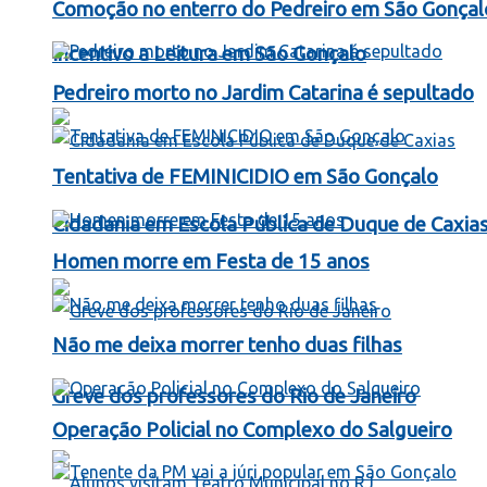
Comoção no enterro do Pedreiro em São Gonçal
Incentivo a Leitura em São Gonçalo
Pedreiro morto no Jardim Catarina é sepultado
Tentativa de FEMINICIDIO em São Gonçalo
Cidadania em Escola Pública de Duque de Caxia
Homen morre em Festa de 15 anos
Não me deixa morrer tenho duas filhas
Greve dos professores do Rio de Janeiro
Operação Policial no Complexo do Salgueiro