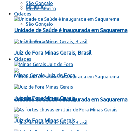
São Gonçalo
Alcântara
Rio de Janeiro
Cidades
São Gonçalo
Unidade de Saúde é inaugurada em Saquarema
Rio de Janeiro
Juíz de Fora Minas Gerais, Brasil
Cidades
Minas Gerais Juiz de Fora
Juiz de Fora Minas Gerais
Unidade de Saúde é inaugurada em Saquarema
Juiz de Fora Minas Gerais