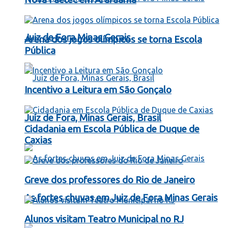
Juiz de Fora Minas Gerais
Arena dos jogos olímpicos se torna Escola
Pública
Incentivo a Leitura em São Gonçalo
Juíz de Fora, Minas Gerais, Brasil
Cidadania em Escola Pública de Duque de
Caxias
Greve dos professores do Rio de Janeiro
As fortes chuvas em Juiz de Fora Minas Gerais
Alunos visitam Teatro Municipal no RJ