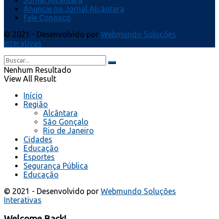
Jornal Alcântara
Anuncie no Jornal Alcântara
Fale Conosco
© 2021 - Desenvolvido por
Webmundo Soluções
Interativas
Nenhum Resultado
View All Result
Início
Região
Alcântara
São Gonçalo
Rio de Janeiro
Cidades
Educação
Esportes
Segurança Pública
Educação
© 2021 - Desenvolvido por
Webmundo Soluções
Interativas
Welcome Back!