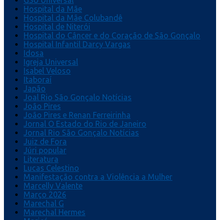
GSU Universal
Hospital da Mãe
Hospital da Mãe Colubandê
Hospital de Niterói
Hospital do Câncer e do Coração de São Gonçalo
Hospital Infantil Darcy Vargas
Idosa
Igreja Universal
Isabel Veloso
Itaboraí
Japão
Joal Rio São Gonçalo Notícias
João Pires
João Pires e Renan Ferreirinha
Jornal O Estado do Rio de Janeiro
Jornal Rio São Gonçalo Notícias
Juiz de Fora
Júri popular
Literatura
Lucas Celestino
Manifestação contra a Violência a Mulher
Marcelly Valente
Março 2026
Marechal G
Marechal Hermes