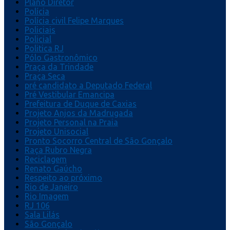
Plano Diretor
Polícia
Polícia civil Felipe Marques
Policiais
Policial
Politica RJ
Pólo Gastronômico
Praça da Trindade
Praça Seca
pré candidato a Deputado Federal
Pré Vestibular Emancipa
Prefeitura de Duque de Caxias
Projeto Anjos da Madrugada
Projeto Personal na Praia
Projeto Unisocial
Pronto Socorro Central de São Gonçalo
Raça Rubro Negra
Reciclagem
Renato Gaúcho
Respeito ao próximo
Rio de Janeiro
Rio Imagem
RJ 106
Sala Lilás
São Gonçalo