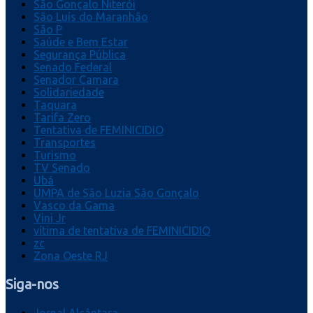
São Gonçalo Niterói
São Luís do Maranhão
São P
Saúde e Bem Estar
Segurança Pública
Senado Federal
Senador Camara
Solidariedade
Taquara
Tarifa Zero
Tentativa de FEMINICIDIO
Transportes
Turismo
TV Senado
Ubá
UMPA de São Luzia São Gonçalo
Vasco da Gama
Vini Jr
vítima de tentativa de FEMINICIDIO
zc
Zona Oeste RJ
Siga-nos