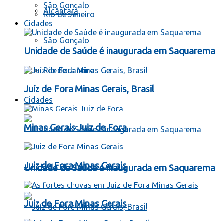
São Gonçalo
Alcântara
Rio de Janeiro
Cidades
São Gonçalo
Unidade de Saúde é inaugurada em Saquarema
Rio de Janeiro
Juíz de Fora Minas Gerais, Brasil
Cidades
Minas Gerais Juiz de Fora
Juiz de Fora Minas Gerais
Unidade de Saúde é inaugurada em Saquarema
Juiz de Fora Minas Gerais