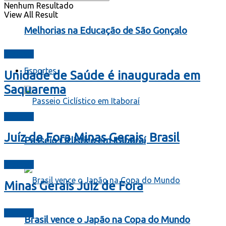
Nenhum Resultado
View All Result
Melhorias na Educação de São Gonçalo
Cidades
Esportes
Unidade de Saúde é inaugurada em
Saquarema
Cidades
Juíz de Fora Minas Gerais, Brasil
Passeio Ciclístico em Itaboraí
Cidades
Minas Gerais Juiz de Fora
Cidades
Brasil vence o Japão na Copa do Mundo