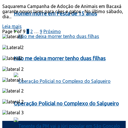
Saquarema Campanha de Adoção de Animais em Bacaxá
garante novos lares para cães e gatos No último sábado,
Homen morre em Festa de 15 anos
dia...
Leia mais
Page 1 of 9
1
2
…
9
Próximo
Não me deixa morrer tenho duas filhas
Operação Policial no Complexo do Salgueiro