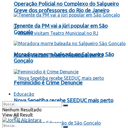
Operação Policial no Complexo do Salgueiro
Greve dos professores do Rio de Janeiro
Tenente da PM vai a júri popular em São
Gonçalo
Moradora morre baleada no Salgueiro São
Alunos visitam Teatro Municipal no RJ
Gonçalo
Feminicidio é Crime Denuncie
Educação
Nova Sepetiba recebe SEEDUC mais perto
Nenhum Resultado
View All Result