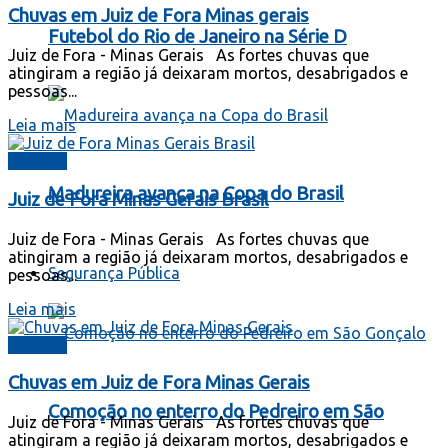
Chuvas em Juiz de Fora Minas gerais
Futebol do Rio de Janeiro na Série D
Juiz de Fora - Minas Gerais As fortes chuvas que
atingiram a região já deixaram mortos, desabrigados e
pessoas...
Leia mais
Cidades
Madureira avança na Copa do Brasil
Juiz de Fora Minas Gerais Brasil
Juiz de Fora - Minas Gerais As fortes chuvas que
atingiram a região já deixaram mortos, desabrigados e
Segurança Pública
pessoas...
Leia mais
Cidades
Chuvas em Juiz de Fora Minas Gerais
Comoção no enterro do Pedreiro em São
Juiz de Fora - Minas Gerais As fortes chuvas que
atingiram a região já deixaram mortos, desabrigados e