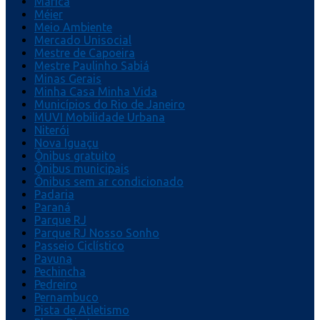
Maricá
Méier
Meio Ambiente
Mercado Unisocial
Mestre de Capoeira
Mestre Paulinho Sabiá
Minas Gerais
Minha Casa Minha Vida
Municípios do Rio de Janeiro
MUVI Mobilidade Urbana
Niterói
Nova Iguaçu
Ônibus gratuito
Ônibus municipais
Ônibus sem ar condicionado
Padaria
Paraná
Parque RJ
Parque RJ Nosso Sonho
Passeio Ciclístico
Pavuna
Pechincha
Pedreiro
Pernambuco
Pista de Atletismo