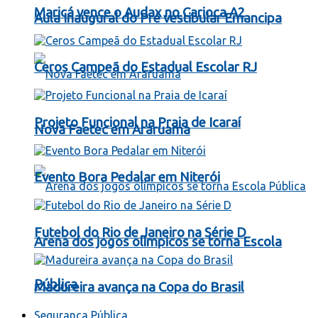
Maricá vence o Audax no Carioca A2
Aula Inaugural do Pré vestibular Emancipa
Ceros Campeã do Estadual Escolar RJ
Projeto Funcional na Praia de Icaraí
Nova Faetec em Araruama
Evento Bora Pedalar em Niterói
Futebol do Rio de Janeiro na Série D
Arena dos jogos olímpicos se torna Escola
Pública
Madureira avança na Copa do Brasil
Segurança Pública