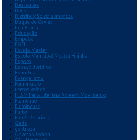
Destaques
Deus
Distribuição de alimentos
Duque de Caxias
Eco Ponto
Educação
Empatia
ENEL
Escola Master
Escola Municipal Mestra Fininha
Esgoto
Espaço Jurídico
Esportes
Evangelismo
Feminicidio
Ferros velhos
FLAM Feira Literária Arte em Movimento
Flamengo
Fluminense
Furto
Futebol Carioca
Garis
gentileza
Governo federal