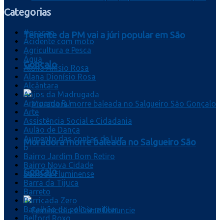
Categorias
#oracao
Tenente da PM vai a júri popular em São
Acidente com moto
Agricultura e Pesca
Água
Gonçalo
Alana Anísio Rosa
Alana Dionísio Rosa
Alcântara
Anjos da Madrugada
Araruama RJ
Arte
Assistência Social e Cidadania
Aulão de Dança
Aumento das contas de Luz
Moradora morre baleada no Salgueiro São
b
Bairro Jardim Bom Retiro
Bairro Nova Cidade
Gonçalo
Baixada Fluminense
Barra da Tijuca
Barreto
Barricada Zero
Batalhão da polícia militar
Belford Roxo