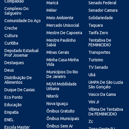
Compaixão
Maricá
Senado Federal
Complexo Do
Méier
Senador Camara
Salgueiro
Meio Ambiente
Solidariedade
Comunidade Do Aço
Mercado Unisocial
Taquara
Creche
Mestre De Capoeira
Tarifa Zero
Cultura
Mestre Paulinho
Tentativa De
Curitiba
Sabiá
FEMINICIDIO
Deputado Estadual
Minas Gerais
Transportes
Prof Josemar
Minha Casa Minha
Turismo
Destaques
Vida
TV Senado
Deus
Municípios Do Rio
Ubá
De Janeiro
Distribuição De
Alimentos
UMPA De São Luzia
MUVI Mobilidade
São Gonçalo
Urbana
Duque De Caxias
Vasco Da Gama
Niterói
Eco Ponto
Vini Jr
Nova Iguaçu
Educação
Vítima De Tentativa
Ônibus Gratuito
Empatia
De FEMINICIDIO
Ônibus Municipais
ENEL
Zc
Ônibus Sem Ar
Escola Master