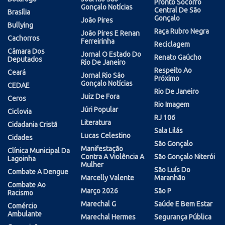
Pronto Socorro
Gonçalo Notícias
Central De São
Brasília
Gonçalo
João Pires
Bullying
Raça Rubro Negra
João Pires E Renan
Cachorros
Ferreirinha
Reciclagem
Câmara Dos
Jornal O Estado Do
Renato Gaúcho
Deputados
Rio De Janeiro
Respeito Ao
Ceará
Jornal Rio São
Próximo
Gonçalo Notícias
CEDAE
Rio De Janeiro
Juiz De Fora
Ceros
Rio Imagem
Júri Popular
Ciclovia
RJ 106
Literatura
Cidadania Cristã
Sala Lilás
Lucas Celestino
Cidades
São Gonçalo
Manifestação
Clínica Municipal Da
Contra A Violência A
São Gonçalo Niterói
Lagoinha
Mulher
São Luís Do
Combate A Dengue
Marcelly Valente
Maranhão
Combate Ao
Março 2026
São P
Racismo
Marechal G
Saúde E Bem Estar
Comércio
Ambulante
Marechal Hermes
Segurança Pública