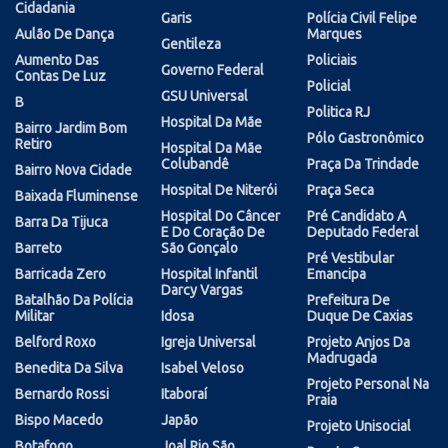
Cidadania
Garis
Polícia Civil Felipe
Aulão De Dança
Marques
Gentileza
Aumento Das
Policiais
Governo Federal
Contas De Luz
Policial
GSU Universal
B
Politica RJ
Hospital Da Mãe
Bairro Jardim Bom
Pólo Gastronômico
Retiro
Hospital Da Mãe
Colubandê
Praça Da Trindade
Bairro Nova Cidade
Hospital De Niterói
Praça Seca
Baixada Fluminense
Hospital Do Câncer
Pré Candidato A
Barra Da Tijuca
E Do Coração De
Deputado Federal
Barreto
São Gonçalo
Pré Vestibular
Barricada Zero
Hospital Infantil
Emancipa
Darcy Vargas
Batalhão Da Polícia
Prefeitura De
Militar
Idosa
Duque De Caxias
Belford Roxo
Igreja Universal
Projeto Anjos Da
Madrugada
Benedita Da Silva
Isabel Veloso
Projeto Personal Na
Bernardo Rossi
Itaboraí
Praia
Bispo Macedo
Japão
Projeto Unisocial
Botafogo
Joal Rio São