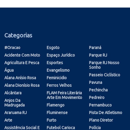
Categorias
#oracao
Esgoto
Paraná
Acidente Com Moto
Espaço Jurídico
Parque RJ
Agricultura E Pesca
Esportes
Parque RJ Nosso
Sonho
Água
Evangelismo
Passeio Ciclístico
Alana Anísio Rosa
Feminicidio
Pavuna
Alana Dionísio Rosa
Ferros Velhos
Pechincha
Alcântara
FLAM Feira Literária
Arte Em Movimento
Pedreiro
Anjos Da
Madrugada
Flamengo
Pernambuco
Araruama RJ
Fluminense
Pista De Atletismo
Arte
Furto
Plano Diretor
Assistência Social E
Futebol Carioca
Polícia