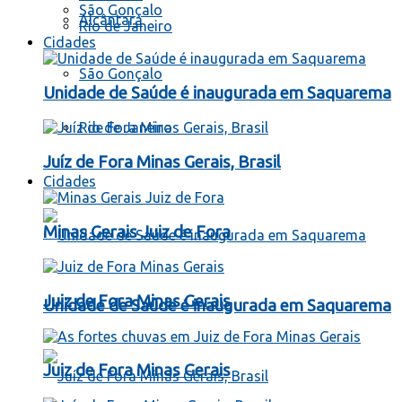
São Gonçalo
Alcântara
Rio de Janeiro
Cidades
São Gonçalo
Unidade de Saúde é inaugurada em Saquarema
Rio de Janeiro
Juíz de Fora Minas Gerais, Brasil
Cidades
Minas Gerais Juiz de Fora
Juiz de Fora Minas Gerais
Unidade de Saúde é inaugurada em Saquarema
Juiz de Fora Minas Gerais