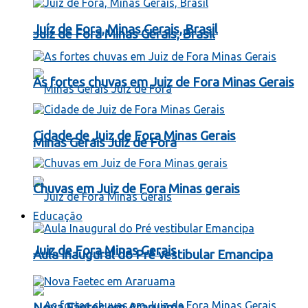
Juíz de Fora, Minas Gerais, Brasil
Juíz de Fora Minas Gerais, Brasil
As fortes chuvas em Juiz de Fora Minas Gerais
Cidade de Juiz de Fora Minas Gerais
Minas Gerais Juiz de Fora
Chuvas em Juiz de Fora Minas gerais
Educação
Juiz de Fora Minas Gerais
Aula Inaugural do Pré vestibular Emancipa
Nova Faetec em Araruama