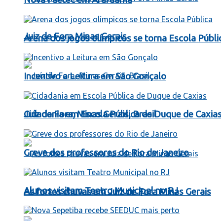
Juiz de Fora Minas Gerais
Arena dos jogos olímpicos se torna Escola Públi
Incentivo a Leitura em São Gonçalo
Juíz de Fora, Minas Gerais, Brasil
Cidadania em Escola Pública de Duque de Caxia
Greve dos professores do Rio de Janeiro
Alunos visitam Teatro Municipal no RJ
As fortes chuvas em Juiz de Fora Minas Gerais