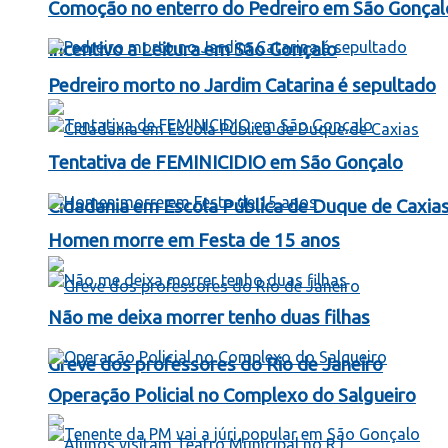
Comoção no enterro do Pedreiro em São Gonçal
Incentivo a Leitura em São Gonçalo
Pedreiro morto no Jardim Catarina é sepultado
Tentativa de FEMINICIDIO em São Gonçalo
Cidadania em Escola Pública de Duque de Caxia
Homen morre em Festa de 15 anos
Não me deixa morrer tenho duas filhas
Greve dos professores do Rio de Janeiro
Operação Policial no Complexo do Salgueiro