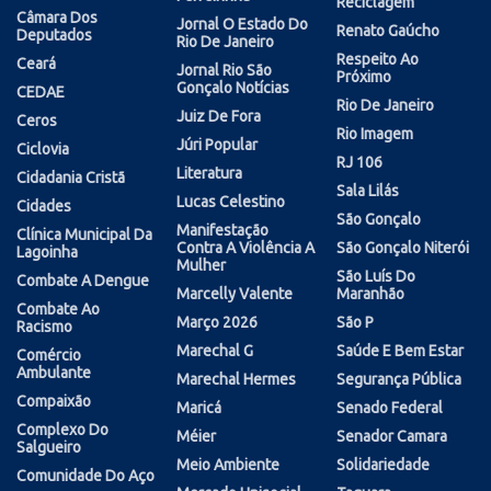
Reciclagem
Câmara Dos
Jornal O Estado Do
Renato Gaúcho
Deputados
Rio De Janeiro
Respeito Ao
Ceará
Jornal Rio São
Próximo
Gonçalo Notícias
CEDAE
Rio De Janeiro
Juiz De Fora
Ceros
Rio Imagem
Júri Popular
Ciclovia
RJ 106
Literatura
Cidadania Cristã
Sala Lilás
Lucas Celestino
Cidades
São Gonçalo
Manifestação
Clínica Municipal Da
Contra A Violência A
São Gonçalo Niterói
Lagoinha
Mulher
São Luís Do
Combate A Dengue
Marcelly Valente
Maranhão
Combate Ao
Março 2026
São P
Racismo
Marechal G
Saúde E Bem Estar
Comércio
Ambulante
Marechal Hermes
Segurança Pública
Compaixão
Maricá
Senado Federal
Complexo Do
Méier
Senador Camara
Salgueiro
Meio Ambiente
Solidariedade
Comunidade Do Aço