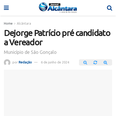
Home
Alcântara
Dejorge Patrício pré candidato
a Vereador
Município de São Gonçalo
por
Redação
6 de junho de 2024