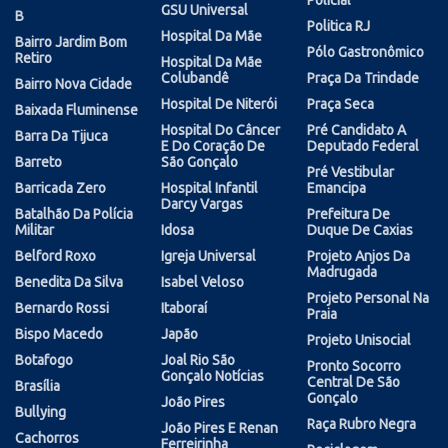
GSU Universal
B
Politica RJ
Hospital Da Mãe
Bairro Jardim Bom
Pólo Gastronômico
Retiro
Hospital Da Mãe
Colubandê
Praça Da Trindade
Bairro Nova Cidade
Hospital De Niterói
Praça Seca
Baixada Fluminense
Hospital Do Câncer
Pré Candidato A
Barra Da Tijuca
E Do Coração De
Deputado Federal
Barreto
São Gonçalo
Pré Vestibular
Barricada Zero
Hospital Infantil
Emancipa
Darcy Vargas
Batalhão Da Polícia
Prefeitura De
Militar
Idosa
Duque De Caxias
Belford Roxo
Igreja Universal
Projeto Anjos Da
Madrugada
Benedita Da Silva
Isabel Veloso
Projeto Personal Na
Bernardo Rossi
Itaboraí
Praia
Bispo Macedo
Japão
Projeto Unisocial
Botafogo
Joal Rio São
Pronto Socorro
Gonçalo Notícias
Central De São
Brasília
Gonçalo
João Pires
Bullying
Raça Rubro Negra
João Pires E Renan
Cachorros
Ferreirinha