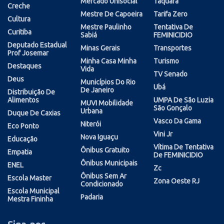
Mercado Unisocial
Taquara
Creche
Mestre De Capoeira
Tarifa Zero
Cultura
Mestre Paulinho
Tentativa De
Curitiba
Sabiá
FEMINICIDIO
Deputado Estadual
Minas Gerais
Transportes
Prof Josemar
Minha Casa Minha
Turismo
Destaques
Vida
TV Senado
Deus
Municípios Do Rio
Ubá
De Janeiro
Distribuição De
Alimentos
UMPA De São Luzia
MUVI Mobilidade
São Gonçalo
Urbana
Duque De Caxias
Vasco Da Gama
Niterói
Eco Ponto
Vini Jr
Nova Iguaçu
Educação
Vítima De Tentativa
Ônibus Gratuito
Empatia
De FEMINICIDIO
Ônibus Municipais
ENEL
Zc
Ônibus Sem Ar
Escola Master
Zona Oeste RJ
Condicionado
Escola Municipal
Padaria
Mestra Fininha