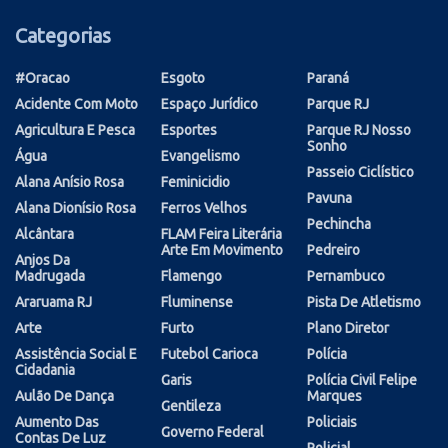
Categorias
#oracao
Esgoto
Paraná
Acidente Com Moto
Espaço Jurídico
Parque RJ
Agricultura E Pesca
Esportes
Parque RJ Nosso
Sonho
Água
Evangelismo
Passeio Ciclístico
Alana Anísio Rosa
Feminicidio
Pavuna
Alana Dionísio Rosa
Ferros Velhos
Pechincha
Alcântara
FLAM Feira Literária
Arte Em Movimento
Pedreiro
Anjos Da
Madrugada
Flamengo
Pernambuco
Araruama RJ
Fluminense
Pista De Atletismo
Arte
Furto
Plano Diretor
Assistência Social E
Futebol Carioca
Polícia
Cidadania
Garis
Polícia Civil Felipe
Aulão De Dança
Marques
Gentileza
Aumento Das
Policiais
Governo Federal
Contas De Luz
Policial