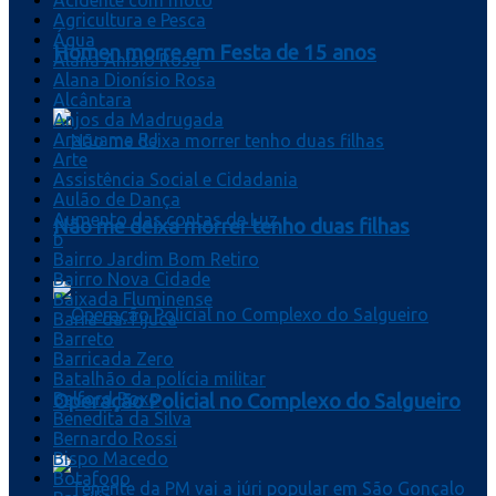
Agricultura e Pesca
Água
Homen morre em Festa de 15 anos
Alana Anísio Rosa
Alana Dionísio Rosa
Alcântara
Anjos da Madrugada
Araruama RJ
Arte
Assistência Social e Cidadania
Aulão de Dança
Aumento das contas de Luz
Não me deixa morrer tenho duas filhas
b
Bairro Jardim Bom Retiro
Bairro Nova Cidade
Baixada Fluminense
Barra da Tijuca
Barreto
Barricada Zero
Batalhão da polícia militar
Belford Roxo
Operação Policial no Complexo do Salgueiro
Benedita da Silva
Bernardo Rossi
Bispo Macedo
Botafogo