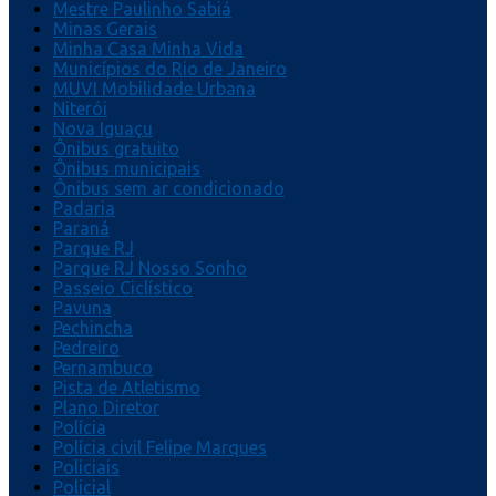
Mestre Paulinho Sabiá
Minas Gerais
Minha Casa Minha Vida
Municípios do Rio de Janeiro
MUVI Mobilidade Urbana
Niterói
Nova Iguaçu
Ônibus gratuito
Ônibus municipais
Ônibus sem ar condicionado
Padaria
Paraná
Parque RJ
Parque RJ Nosso Sonho
Passeio Ciclístico
Pavuna
Pechincha
Pedreiro
Pernambuco
Pista de Atletismo
Plano Diretor
Polícia
Polícia civil Felipe Marques
Policiais
Policial