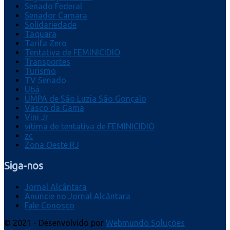
Senado Federal
Senador Camara
Solidariedade
Taquara
Tarifa Zero
Tentativa de FEMINICIDIO
Transportes
Turismo
TV Senado
Ubá
UMPA de São Luzia São Gonçalo
Vasco da Gama
Vini Jr
vítima de tentativa de FEMINICIDIO
zc
Zona Oeste RJ
Siga-nos
Jornal Alcântara
Anuncie no Jornal Alcântara
Fale Conosco
© 2021 - Desenvolvido por
Webmundo Soluções