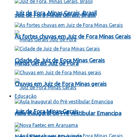
Juíz de Fora, Minas Gerais, Brasil
Juíz de Fora Minas Gerais, Brasil
As fortes chuvas em Juiz de Fora Minas Gerais
Cidade de Juiz de Fora Minas Gerais
Minas Gerais Juiz de Fora
Chuvas em Juiz de Fora Minas gerais
Educação
Juiz de Fora Minas Gerais
Aula Inaugural do Pré vestibular Emancipa
Nova Faetec em Araruama