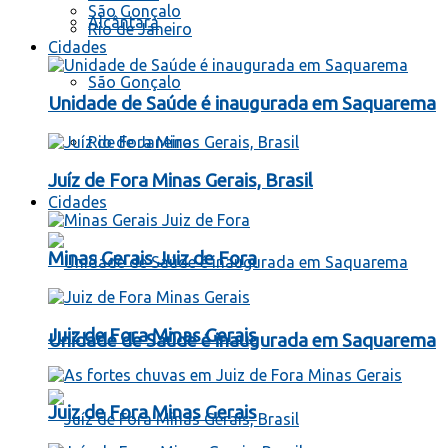
São Gonçalo
Alcântara
Rio de Janeiro
Cidades
São Gonçalo
Unidade de Saúde é inaugurada em Saquarema
Rio de Janeiro
Juíz de Fora Minas Gerais, Brasil
Cidades
Minas Gerais Juiz de Fora
Juiz de Fora Minas Gerais
Unidade de Saúde é inaugurada em Saquarema
Juiz de Fora Minas Gerais