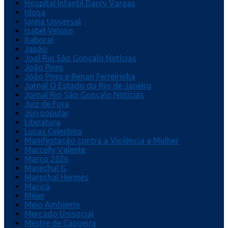
Hospital Infantil Darcy Vargas
Idosa
Igreja Universal
Isabel Veloso
Itaboraí
Japão
Joal Rio São Gonçalo Notícias
João Pires
João Pires e Renan Ferreirinha
Jornal O Estado do Rio de Janeiro
Jornal Rio São Gonçalo Notícias
Juiz de Fora
Júri popular
Literatura
Lucas Celestino
Manifestação contra a Violência a Mulher
Marcelly Valente
Março 2026
Marechal G
Marechal Hermes
Maricá
Méier
Meio Ambiente
Mercado Unisocial
Mestre de Capoeira