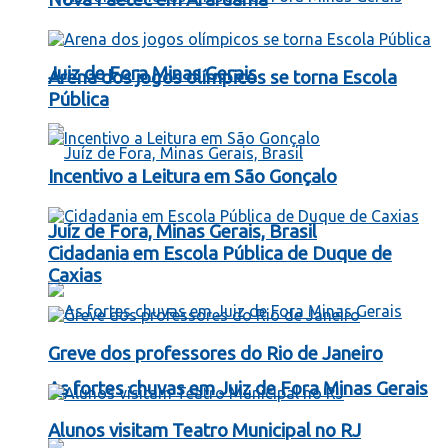
Juiz de Fora Minas Gerais
Arena dos jogos olímpicos se torna Escola
Pública
Incentivo a Leitura em São Gonçalo
Juíz de Fora, Minas Gerais, Brasil
Cidadania em Escola Pública de Duque de
Caxias
Greve dos professores do Rio de Janeiro
As fortes chuvas em Juiz de Fora Minas Gerais
Alunos visitam Teatro Municipal no RJ