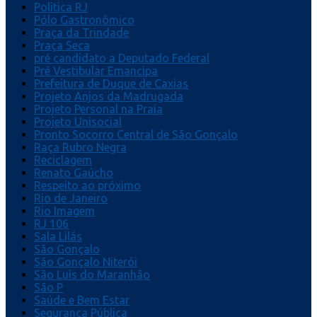
Politica RJ
Pólo Gastronômico
Praça da Trindade
Praça Seca
pré candidato a Deputado Federal
Pré Vestibular Emancipa
Prefeitura de Duque de Caxias
Projeto Anjos da Madrugada
Projeto Personal na Praia
Projeto Unisocial
Pronto Socorro Central de São Gonçalo
Raça Rubro Negra
Reciclagem
Renato Gaúcho
Respeito ao próximo
Rio de Janeiro
Rio Imagem
RJ 106
Sala Lilás
São Gonçalo
São Gonçalo Niterói
São Luís do Maranhão
São P
Saúde e Bem Estar
Segurança Pública