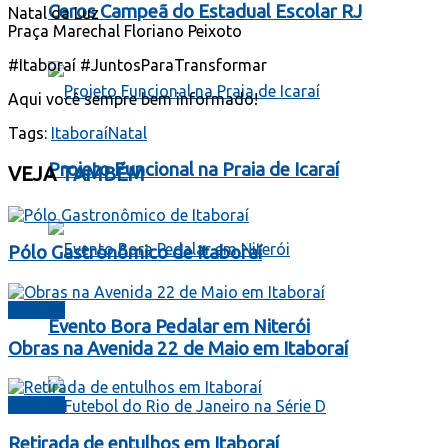
Ceros Campeã do Estadual Escolar RJ
Natal da Luz
Praça Marechal Floriano Peixoto
#Itaboraí #JuntosParaTransformar
Aqui você sempre bem informado!
Tags:
Itaboraí
Natal
Projeto Funcional na Praia de Icaraí
VEJA
TAMBÉM
Pólo Gastronômico de Itaboraí
Itaboraí
Evento Bora Pedalar em Niterói
Obras na Avenida 22 de Maio em Itaboraí
Itaboraí
Retirada de entulhos em Itaboraí