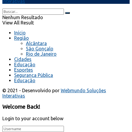
Interativas
Nenhum Resultado
View All Result
Início
Região
Alcântara
São Gonçalo
Rio de Janeiro
Cidades
Educação
Esportes
Segurança Pública
Educação
© 2021 - Desenvolvido por
Webmundo Soluções
Interativas
Welcome Back!
Login to your account below