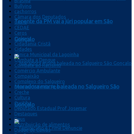
Brasília
Bullying
cachorros
Câmara dos Deputados
Tenente da PM vai a júri popular em São
Ceará
CEDAE
Ceros
Ciclovia
Gonçalo
Cidadania Cristã
Cidades
Clínica Municipal da Lagoinha
Combate a Dengue
Combate ao Racismo
Comércio Ambulante
Compaixão
Complexo do Salgueiro
Moradora morre baleada no Salgueiro São
Comunidade do Aço
Creche
Cultura
Curitiba
Gonçalo
Deputado Estadual Prof Josemar
Destaques
Deus
Distribuição de alimentos
Duque de Caxias