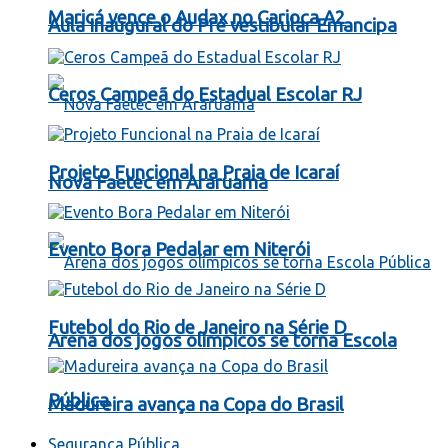
Maricá vence o Audax no Carioca A2
Aula Inaugural do Pré vestibular Emancipa
Ceros Campeã do Estadual Escolar RJ
Projeto Funcional na Praia de Icaraí
Nova Faetec em Araruama
Evento Bora Pedalar em Niterói
Futebol do Rio de Janeiro na Série D
Arena dos jogos olímpicos se torna Escola
Pública
Madureira avança na Copa do Brasil
Segurança Pública