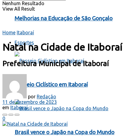
Nenhum Resultado
View All Result
Melhorias na Educação de São Gonçalo
Home
Itaboraí
Esportes
Natal na Cidade de Itaboraí
Prefeitura Municipal de Itaboraí
Passeio Ciclístico em Itaboraí
por
Redação
11 de dezembro de 2023
em
Itaboraí
0
Brasil vence o Japão na Copa do Mundo