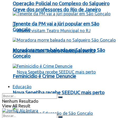
Operação Policial no Complexo do Salgueiro
Greve dos professores do Rio de Janeiro
Tenente da PM vai a júri popular em São
Gonçalo
Moradora morre baleada no Salgueiro São
Alunos visitam Teatro Municipal no RJ
Gonçalo
Feminicidio é Crime Denuncie
Educação
Nova Sepetiba recebe SEEDUC mais perto
Nenhum Resultado
View All Result