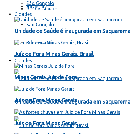
São Gonçalo
Alcântara
Rio de Janeiro
Cidades
São Gonçalo
Unidade de Saúde é inaugurada em Saquarema
Rio de Janeiro
Juíz de Fora Minas Gerais, Brasil
Cidades
Minas Gerais Juiz de Fora
Juiz de Fora Minas Gerais
Unidade de Saúde é inaugurada em Saquarema
Juiz de Fora Minas Gerais