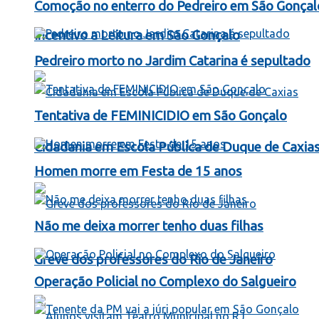
Comoção no enterro do Pedreiro em São Gonçal
Incentivo a Leitura em São Gonçalo
Pedreiro morto no Jardim Catarina é sepultado
Tentativa de FEMINICIDIO em São Gonçalo
Cidadania em Escola Pública de Duque de Caxia
Homen morre em Festa de 15 anos
Não me deixa morrer tenho duas filhas
Greve dos professores do Rio de Janeiro
Operação Policial no Complexo do Salgueiro