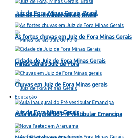
Juíz de Fora, Minas Gerais, Brasil
Juíz de Fora Minas Gerais, Brasil
As fortes chuvas em Juiz de Fora Minas Gerais
Cidade de Juiz de Fora Minas Gerais
Minas Gerais Juiz de Fora
Chuvas em Juiz de Fora Minas gerais
Educação
Juiz de Fora Minas Gerais
Aula Inaugural do Pré vestibular Emancipa
Nova Faetec em Araruama