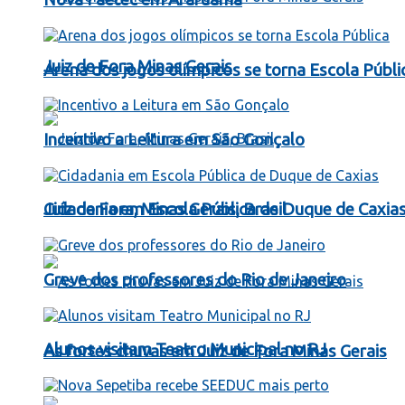
Juiz de Fora Minas Gerais
Arena dos jogos olímpicos se torna Escola Públi
Incentivo a Leitura em São Gonçalo
Juíz de Fora, Minas Gerais, Brasil
Cidadania em Escola Pública de Duque de Caxia
Greve dos professores do Rio de Janeiro
Alunos visitam Teatro Municipal no RJ
As fortes chuvas em Juiz de Fora Minas Gerais