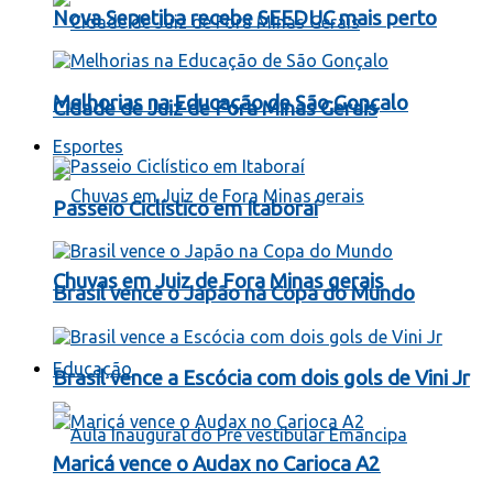
Nova Sepetiba recebe SEEDUC mais perto
Melhorias na Educação de São Gonçalo
Cidade de Juiz de Fora Minas Gerais
Esportes
Passeio Ciclístico em Itaboraí
Chuvas em Juiz de Fora Minas gerais
Brasil vence o Japão na Copa do Mundo
Educação
Brasil vence a Escócia com dois gols de Vini Jr
Maricá vence o Audax no Carioca A2