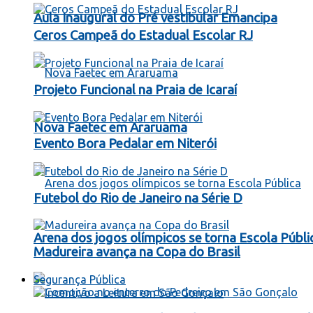
Aula Inaugural do Pré vestibular Emancipa
Ceros Campeã do Estadual Escolar RJ
Projeto Funcional na Praia de Icaraí
Nova Faetec em Araruama
Evento Bora Pedalar em Niterói
Futebol do Rio de Janeiro na Série D
Arena dos jogos olímpicos se torna Escola Públi
Madureira avança na Copa do Brasil
Segurança Pública