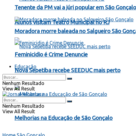
Tenente da PM vai a júri popular em São Gonçal
Alunos visitam Teatro Municipal no RJ
Moradora morre baleada no Salgueiro São Gonç
Feminicidio é Crime Denuncie
Educação
Nova Sepetiba recebe SEEDUC mais perto
Nenhum Resultado
View All Result
Nenhum Resultado
View All Result
Melhorias na Educação de São Gonçalo
Home
São Gonçalo