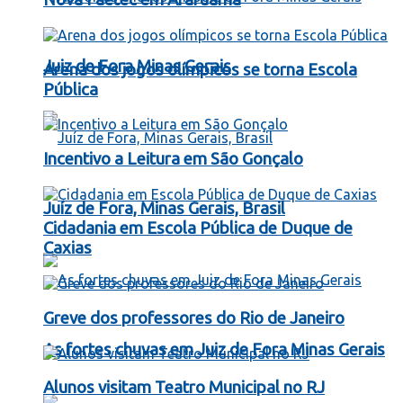
Juiz de Fora Minas Gerais
Arena dos jogos olímpicos se torna Escola
Pública
Incentivo a Leitura em São Gonçalo
Juíz de Fora, Minas Gerais, Brasil
Cidadania em Escola Pública de Duque de
Caxias
Greve dos professores do Rio de Janeiro
As fortes chuvas em Juiz de Fora Minas Gerais
Alunos visitam Teatro Municipal no RJ