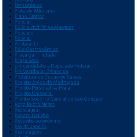
Pernambuco
Pista de Atletismo
Plano Diretor
Polícia
Polícia civil Felipe Marques
Policiais
Policial
Politica RJ
Pólo Gastronômico
Praça da Trindade
Praça Seca
pré candidato a Deputado Federal
Pré Vestibular Emancipa
Prefeitura de Duque de Caxias
Projeto Anjos da Madrugada
Projeto Personal na Praia
Projeto Unisocial
Pronto Socorro Central de São Gonçalo
Raça Rubro Negra
Reciclagem
Renato Gaúcho
Respeito ao próximo
Rio de Janeiro
Rio Imagem