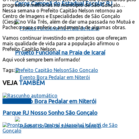
Ceros Campeã do Estadual Escolar RJ
progresso e melhorias no município de São Gonçalo…
Nessa semana o Prefeito Capitão Nelson retornou ao
Centro de Imagens e Especialidades de São Gonçalo
(Ciesg), no Vila Três, além de dar uma passada no Mutuá e
Pacheco para conferir o andamento de algumas obras.
Vamos continuar investindo em projetos que ofereçam
mais qualidade de vida para a população afirmou o
Prefeito Capitão Nelson…
Projeto Funcional na Praia de Icaraí
Aqui você sempre bem informado!
Tags:
Prefeito Capitão Nelson
São Gonçalo
VEJA
TAMBÉM
Evento Bora Pedalar em Niterói
São Gonçalo
Parque RJ Nosso Sonho São Gonçalo