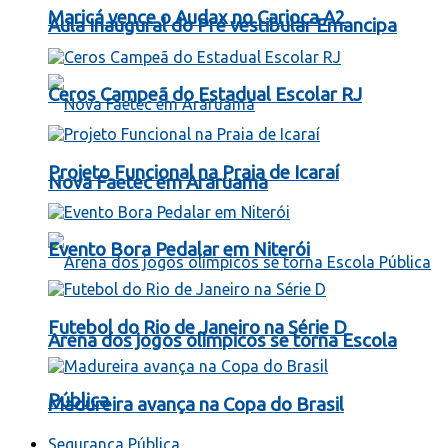
Maricá vence o Audax no Carioca A2
Aula Inaugural do Pré vestibular Emancipa
Ceros Campeã do Estadual Escolar RJ
Projeto Funcional na Praia de Icaraí
Nova Faetec em Araruama
Evento Bora Pedalar em Niterói
Futebol do Rio de Janeiro na Série D
Arena dos jogos olímpicos se torna Escola
Pública
Madureira avança na Copa do Brasil
Segurança Pública