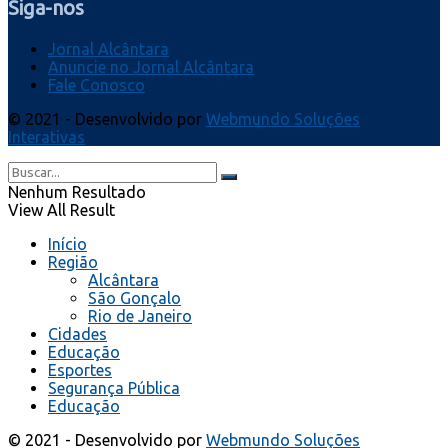
Siga-nos
Jornal Alcântara
Anuncie no Jornal Alcântara
Fale Conosco
© 2021 - Desenvolvido por
Webmundo Soluções
Interativas
Nenhum Resultado
View All Result
Início
Região
Alcântara
São Gonçalo
Rio de Janeiro
Cidades
Educação
Esportes
Segurança Pública
Educação
© 2021 - Desenvolvido por
Webmundo Soluções