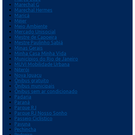
Marechal G
Marechal Hermes
Maricá
Méier
Meio Ambiente
Mercado Unisocial
Mestre de Capoeira
Mestre Paulinho Sabiá
Minas Gerais
Minha Casa Minha Vida
Municípios do Rio de Janeiro
MUVI Mobilidade Urbana
Niterói
Nova Iguaçu
Ônibus gratuito
Ônibus municipais
Ônibus sem ar condicionado
Padaria
Paraná
Parque RJ
Parque RJ Nosso Sonho
Passeio Ciclístico
Pavuna
Pechincha
Pedreiro