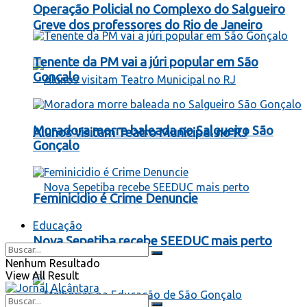
Operação Policial no Complexo do Salgueiro
Greve dos professores do Rio de Janeiro
Tenente da PM vai a júri popular em São
Gonçalo
Moradora morre baleada no Salgueiro São
Alunos visitam Teatro Municipal no RJ
Gonçalo
Feminicidio é Crime Denuncie
Educação
Nova Sepetiba recebe SEEDUC mais perto
Nenhum Resultado
View All Result