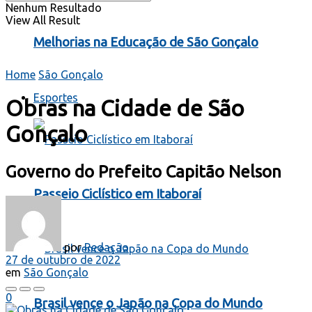
Nenhum Resultado
View All Result
Melhorias na Educação de São Gonçalo
Home
São Gonçalo
Esportes
Obras na Cidade de São
Gonçalo
Governo do Prefeito Capitão Nelson
Passeio Ciclístico em Itaboraí
por
Redação
27 de outubro de 2022
em
São Gonçalo
0
Brasil vence o Japão na Copa do Mundo