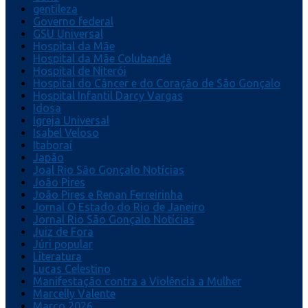
gentileza
Governo federal
GSU Universal
Hospital da Mãe
Hospital da Mãe Colubandê
Hospital de Niterói
Hospital do Câncer e do Coração de São Gonçalo
Hospital Infantil Darcy Vargas
Idosa
Igreja Universal
Isabel Veloso
Itaboraí
Japão
Joal Rio São Gonçalo Notícias
João Pires
João Pires e Renan Ferreirinha
Jornal O Estado do Rio de Janeiro
Jornal Rio São Gonçalo Notícias
Juiz de Fora
Júri popular
Literatura
Lucas Celestino
Manifestação contra a Violência a Mulher
Marcelly Valente
Março 2026