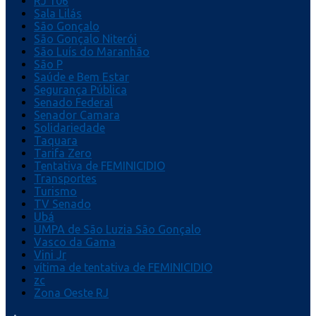
RJ 106
Sala Lilás
São Gonçalo
São Gonçalo Niterói
São Luís do Maranhão
São P
Saúde e Bem Estar
Segurança Pública
Senado Federal
Senador Camara
Solidariedade
Taquara
Tarifa Zero
Tentativa de FEMINICIDIO
Transportes
Turismo
TV Senado
Ubá
UMPA de São Luzia São Gonçalo
Vasco da Gama
Vini Jr
vítima de tentativa de FEMINICIDIO
zc
Zona Oeste RJ