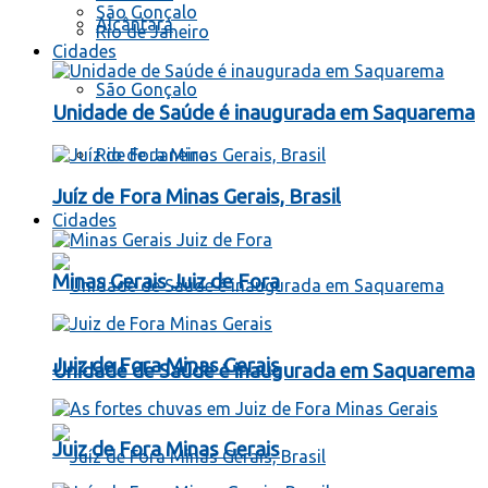
São Gonçalo
Alcântara
Rio de Janeiro
Cidades
São Gonçalo
Unidade de Saúde é inaugurada em Saquarema
Rio de Janeiro
Juíz de Fora Minas Gerais, Brasil
Cidades
Minas Gerais Juiz de Fora
Juiz de Fora Minas Gerais
Unidade de Saúde é inaugurada em Saquarema
Juiz de Fora Minas Gerais