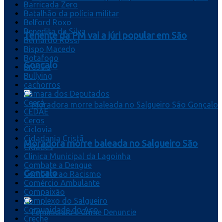
Barricada Zero
Batalhão da polícia militar
Belford Roxo
Benedita da Silva
Tenente da PM vai a júri popular em São
Bernardo Rossi
Bispo Macedo
Botafogo
Gonçalo
Brasília
Bullying
cachorros
Câmara dos Deputados
Ceará
CEDAE
Ceros
Ciclovia
Cidadania Cristã
Moradora morre baleada no Salgueiro São
Cidades
Clínica Municipal da Lagoinha
Combate a Dengue
Gonçalo
Combate ao Racismo
Comércio Ambulante
Compaixão
Complexo do Salgueiro
Comunidade do Aço
Creche