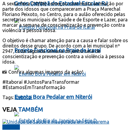
Ceros Campeã do Estadual Escolar RJ
A sexta-feira (10/06) começou com muita animação por
parte dos idosos que compareceram a Praça Marechal
Floriano Peixoto, no Centro, para o aulão oferecido pelas
secretarias municipais de Saúde e de Esporte e Lazer, para
marcar a semana de conscientização e prevenção contra
violência à pessoa idosa.
O objetivo é chamar atenção para a causa e falar sobre os
direitos desse grupo. De acordo com a lei municipal nº
Projeto Funcional na Praia de Icaraí
2947, toda segunda semana de junho será de
conscientização e prevenção contra a violência à pessoa
idosa.
📸 Confira algumas imagens da ação!
#Itaboraí #JuntosParaTransformar
#EstamosEmTransformação
Evento Bora Pedalar em Niterói
Tags:
Itaboraí
VEJA
TAMBÉM
Cidades