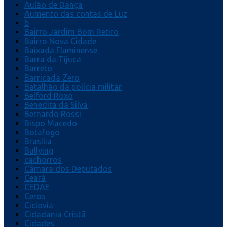
Aulão de Dança
Aumento das contas de Luz
b
Bairro Jardim Bom Retiro
Bairro Nova Cidade
Baixada Fluminense
Barra da Tijuca
Barreto
Barricada Zero
Batalhão da polícia militar
Belford Roxo
Benedita da Silva
Bernardo Rossi
Bispo Macedo
Botafogo
Brasília
Bullying
cachorros
Câmara dos Deputados
Ceará
CEDAE
Ceros
Ciclovia
Cidadania Cristã
Cidades