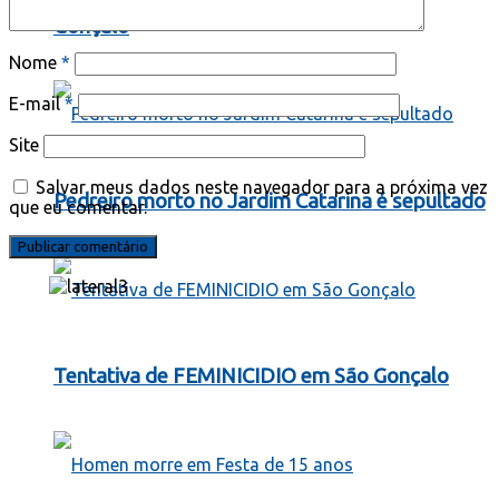
Gonçalo
Nome
*
E-mail
*
Site
Salvar meus dados neste navegador para a próxima vez
Pedreiro morto no Jardim Catarina é sepultado
que eu comentar.
Tentativa de FEMINICIDIO em São Gonçalo