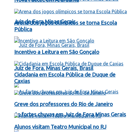
Juiz de Fora Minas Gerais
Arena dos jogos olímpicos se torna Escola
Pública
Incentivo a Leitura em São Gonçalo
Juíz de Fora, Minas Gerais, Brasil
Cidadania em Escola Pública de Duque de
Caxias
Greve dos professores do Rio de Janeiro
As fortes chuvas em Juiz de Fora Minas Gerais
Alunos visitam Teatro Municipal no RJ