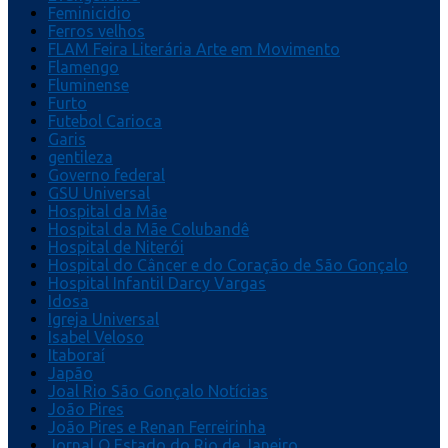
Feminicidio
Ferros velhos
FLAM Feira Literária Arte em Movimento
Flamengo
Fluminense
Furto
Futebol Carioca
Garis
gentileza
Governo federal
GSU Universal
Hospital da Mãe
Hospital da Mãe Colubandê
Hospital de Niterói
Hospital do Câncer e do Coração de São Gonçalo
Hospital Infantil Darcy Vargas
Idosa
Igreja Universal
Isabel Veloso
Itaboraí
Japão
Joal Rio São Gonçalo Notícias
João Pires
João Pires e Renan Ferreirinha
Jornal O Estado do Rio de Janeiro