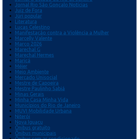
Jornal Rio São Gonçalo Notícias
Juiz de Fora
Júri popular
Literatura
Lucas Celestino
Manifestação contra a Violência a Mulher
Marcelly Valente
Março 2026
Marechal G
Marechal Hermes
Maricá
Méier
Meio Ambiente
Mercado Unisocial
Mestre de Capoeira
Mestre Paulinho Sabiá
Minas Gerais
Minha Casa Minha Vida
Municípios do Rio de Janeiro
MUVI Mobilidade Urbana
Niterói
Nova Iguaçu
Ônibus gratuito
Ônibus municipais
Ônibus sem ar condicionado