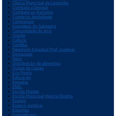
Clínica Municipal da Lagoinha
Combate a Dengue
Combate ao Racismo
Comércio Ambulante
Compaixão
Complexo do Salgueiro
Comunidade do Aço
Creche
Cultura
Curitiba
Deputado Estadual Prof Josemar
Destaques
Deus
Distribuição de alimentos
Duque de Caxias
Eco Ponto
Educação
Empatia
ENEL
Escola Master
Escola Municipal Mestra Fininha
Esgoto
Espaço Jurídico
Esportes
Evangelismo