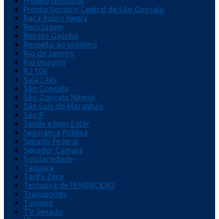
Projeto Unisocial
Pronto Socorro Central de São Gonçalo
Raça Rubro Negra
Reciclagem
Renato Gaúcho
Respeito ao próximo
Rio de Janeiro
Rio Imagem
RJ 106
Sala Lilás
São Gonçalo
São Gonçalo Niterói
São Luís do Maranhão
São P
Saúde e Bem Estar
Segurança Pública
Senado Federal
Senador Camara
Solidariedade
Taquara
Tarifa Zero
Tentativa de FEMINICIDIO
Transportes
Turismo
TV Senado