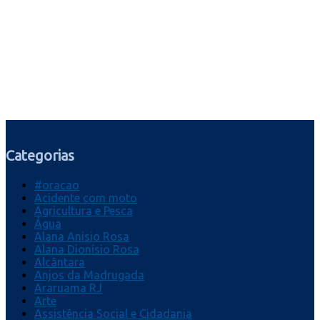
Categorias
#oracao
Acidente com moto
Agricultura e Pesca
Água
Alana Anísio Rosa
Alana Dionísio Rosa
Alcântara
Anjos da Madrugada
Araruama RJ
Arte
Assistência Social e Cidadania