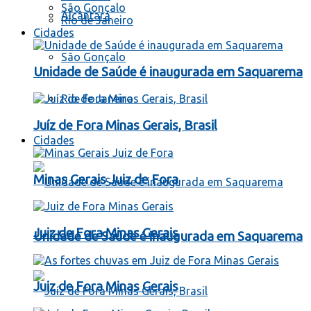
São Gonçalo
Alcântara
Rio de Janeiro
Cidades
São Gonçalo
Unidade de Saúde é inaugurada em Saquarema
Rio de Janeiro
Juíz de Fora Minas Gerais, Brasil
Cidades
Minas Gerais Juiz de Fora
Juiz de Fora Minas Gerais
Unidade de Saúde é inaugurada em Saquarema
Juiz de Fora Minas Gerais