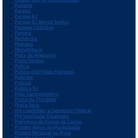
Padaria
Paraná
Parque RJ
Parque RJ Nosso Sonho
Passeio Ciclístico
Pavuna
Pechincha
Pedreiro
Pernambuco
Pista de Atletismo
Plano Diretor
Polícia
Polícia civil Felipe Marques
Policiais
Policial
Politica RJ
Pólo Gastronômico
Praça da Trindade
Praça Seca
pré candidato a Deputado Federal
Pré Vestibular Emancipa
Prefeitura de Duque de Caxias
Projeto Anjos da Madrugada
Projeto Personal na Praia