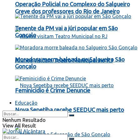
Operação Policial no Complexo do Salgueiro
Greve dos professores do Rio de Janeiro
Tenente da PM vai a júri popular em São
Gonçalo
Moradora morre baleada no Salgueiro São
Alunos visitam Teatro Municipal no RJ
Gonçalo
Feminicidio é Crime Denuncie
Educação
Nova Sepetiba recebe SEEDUC mais perto
Nenhum Resultado
View All Result