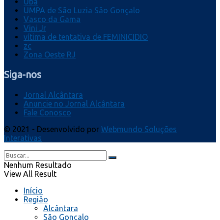
Ubá
UMPA de São Luzia São Gonçalo
Vasco da Gama
Vini Jr
vítima de tentativa de FEMINICIDIO
zc
Zona Oeste RJ
Siga-nos
Jornal Alcântara
Anuncie no Jornal Alcântara
Fale Conosco
© 2021 - Desenvolvido por
Webmundo Soluções
Interativas
Nenhum Resultado
View All Result
Início
Região
Alcântara
São Gonçalo