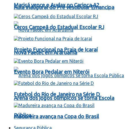
Maricá vence o Audax no Carioca A2
Aula Inaugural do Pré vestibular Emancipa
Ceros Campeã do Estadual Escolar RJ
Projeto Funcional na Praia de Icaraí
Nova Faetec em Araruama
Evento Bora Pedalar em Niterói
Futebol do Rio de Janeiro na Série D
Arena dos jogos olímpicos se torna Escola
Pública
Madureira avança na Copa do Brasil
Segurança Pública