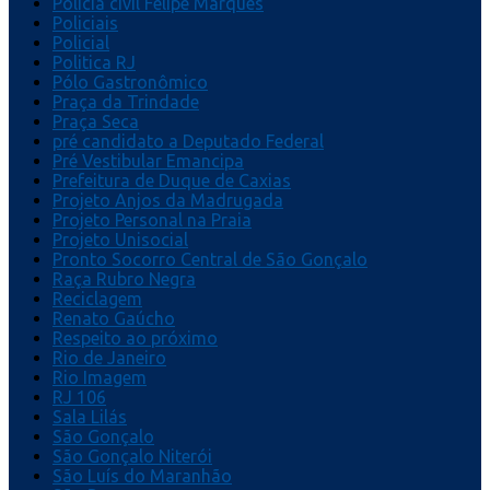
Polícia civil Felipe Marques
Policiais
Policial
Politica RJ
Pólo Gastronômico
Praça da Trindade
Praça Seca
pré candidato a Deputado Federal
Pré Vestibular Emancipa
Prefeitura de Duque de Caxias
Projeto Anjos da Madrugada
Projeto Personal na Praia
Projeto Unisocial
Pronto Socorro Central de São Gonçalo
Raça Rubro Negra
Reciclagem
Renato Gaúcho
Respeito ao próximo
Rio de Janeiro
Rio Imagem
RJ 106
Sala Lilás
São Gonçalo
São Gonçalo Niterói
São Luís do Maranhão