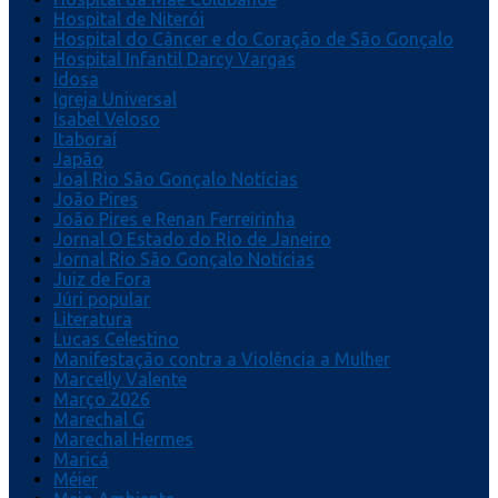
Hospital de Niterói
Hospital do Câncer e do Coração de São Gonçalo
Hospital Infantil Darcy Vargas
Idosa
Igreja Universal
Isabel Veloso
Itaboraí
Japão
Joal Rio São Gonçalo Notícias
João Pires
João Pires e Renan Ferreirinha
Jornal O Estado do Rio de Janeiro
Jornal Rio São Gonçalo Notícias
Juiz de Fora
Júri popular
Literatura
Lucas Celestino
Manifestação contra a Violência a Mulher
Marcelly Valente
Março 2026
Marechal G
Marechal Hermes
Maricá
Méier