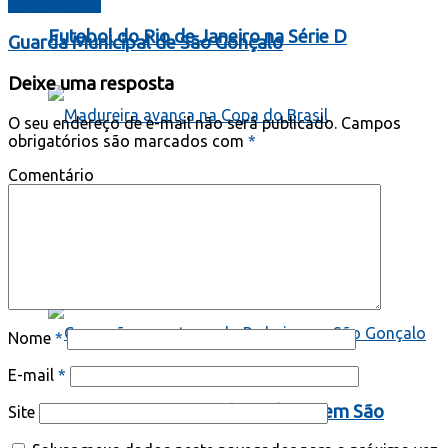
São Gonçalo
Futebol do Rio de Janeiro na Série D
Guarda Municipal de São Gonçalo
Deixe uma resposta
O seu endereço de e-mail não será publicado.
Campos
obrigatórios são marcados com
*
Comentário
Madureira avança na Copa do Brasil
Segurança Pública
Nome
*
E-mail
*
Comoção no enterro do Pedreiro em São
Site