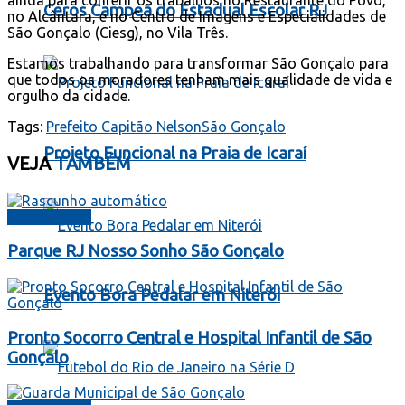
Ceros Campeã do Estadual Escolar RJ
no Alcântara, e no Centro de Imagens e Especialidades de
São Gonçalo (Ciesg), no Vila Três.
Estamos trabalhando para transformar São Gonçalo para
que todos os moradores tenham mais qualidade de vida e
orgulho da cidade.
Tags:
Prefeito Capitão Nelson
São Gonçalo
Projeto Funcional na Praia de Icaraí
VEJA
TAMBÉM
São Gonçalo
Parque RJ Nosso Sonho São Gonçalo
Evento Bora Pedalar em Niterói
Pronto Socorro Central e Hospital Infantil de São
Gonçalo