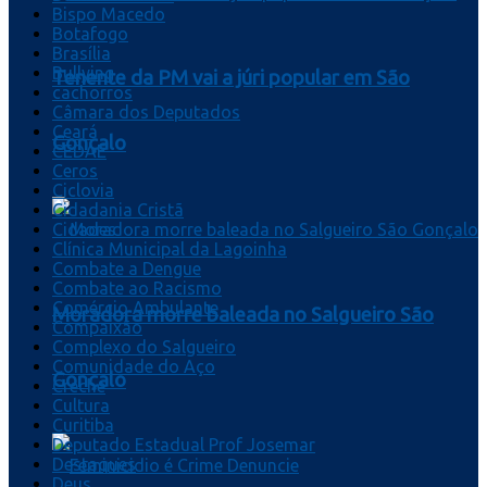
Bispo Macedo
Botafogo
Brasília
Bullying
Tenente da PM vai a júri popular em São
cachorros
Câmara dos Deputados
Ceará
Gonçalo
CEDAE
Ceros
Ciclovia
Cidadania Cristã
Cidades
Clínica Municipal da Lagoinha
Combate a Dengue
Combate ao Racismo
Comércio Ambulante
Moradora morre baleada no Salgueiro São
Compaixão
Complexo do Salgueiro
Comunidade do Aço
Gonçalo
Creche
Cultura
Curitiba
Deputado Estadual Prof Josemar
Destaques
Deus