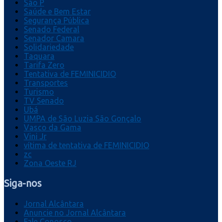
São P
Saúde e Bem Estar
Segurança Pública
Senado Federal
Senador Camara
Solidariedade
Taquara
Tarifa Zero
Tentativa de FEMINICIDIO
Transportes
Turismo
TV Senado
Ubá
UMPA de São Luzia São Gonçalo
Vasco da Gama
Vini Jr
vítima de tentativa de FEMINICIDIO
zc
Zona Oeste RJ
Siga-nos
Jornal Alcântara
Anuncie no Jornal Alcântara
Fale Conosco