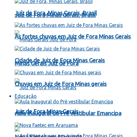
Juíz de Fora, Minas Gerais, Brasil
Juíz de Fora Minas Gerais, Brasil
As fortes chuvas em Juiz de Fora Minas Gerais
Cidade de Juiz de Fora Minas Gerais
Minas Gerais Juiz de Fora
Chuvas em Juiz de Fora Minas gerais
Educação
Juiz de Fora Minas Gerais
Aula Inaugural do Pré vestibular Emancipa
Nova Faetec em Araruama