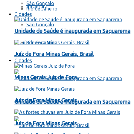
São Gonçalo
Alcântara
Rio de Janeiro
Cidades
São Gonçalo
Unidade de Saúde é inaugurada em Saquarema
Rio de Janeiro
Juíz de Fora Minas Gerais, Brasil
Cidades
Minas Gerais Juiz de Fora
Juiz de Fora Minas Gerais
Unidade de Saúde é inaugurada em Saquarema
Juiz de Fora Minas Gerais