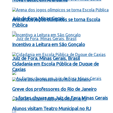
Juiz de Fora Minas Gerais
Arena dos jogos olímpicos se torna Escola
Pública
Incentivo a Leitura em São Gonçalo
Juíz de Fora, Minas Gerais, Brasil
Cidadania em Escola Pública de Duque de
Caxias
Greve dos professores do Rio de Janeiro
As fortes chuvas em Juiz de Fora Minas Gerais
Alunos visitam Teatro Municipal no RJ