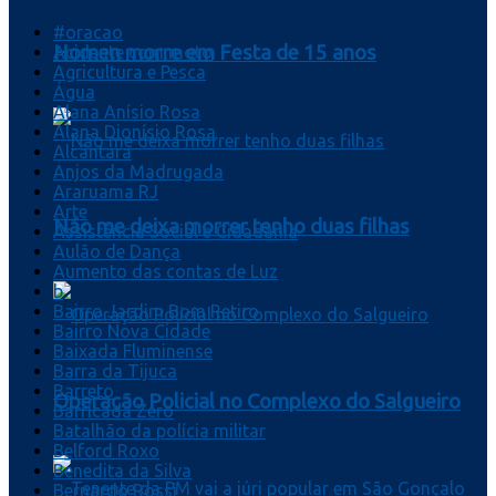
#oracao
Homen morre em Festa de 15 anos
Acidente com moto
Agricultura e Pesca
Água
Alana Anísio Rosa
Alana Dionísio Rosa
Alcântara
Anjos da Madrugada
Araruama RJ
Arte
Não me deixa morrer tenho duas filhas
Assistência Social e Cidadania
Aulão de Dança
Aumento das contas de Luz
b
Bairro Jardim Bom Retiro
Bairro Nova Cidade
Baixada Fluminense
Barra da Tijuca
Barreto
Operação Policial no Complexo do Salgueiro
Barricada Zero
Batalhão da polícia militar
Belford Roxo
Benedita da Silva
Bernardo Rossi