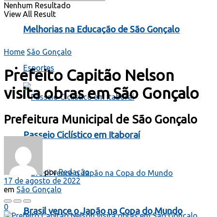
Nenhum Resultado
View All Result
Melhorias na Educação de São Gonçalo
Home
São Gonçalo
Esportes
Prefeito Capitão Nelson
visita obras em São Gonçalo
Prefeitura Municipal de São Gonçalo
Passeio Ciclístico em Itaboraí
por
Redação
17 de agosto de 2022
em
São Gonçalo
0
Brasil vence o Japão na Copa do Mundo