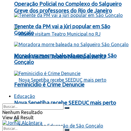
Operação Policial no Complexo do Salgueiro
Greve dos professores do Rio de Janeiro
Tenente da PM vai a júri popular em São
Gonçalo
Moradora morre baleada no Salgueiro São
Alunos visitam Teatro Municipal no RJ
Gonçalo
Feminicidio é Crime Denuncie
Educação
Nova Sepetiba recebe SEEDUC mais perto
Nenhum Resultado
View All Result