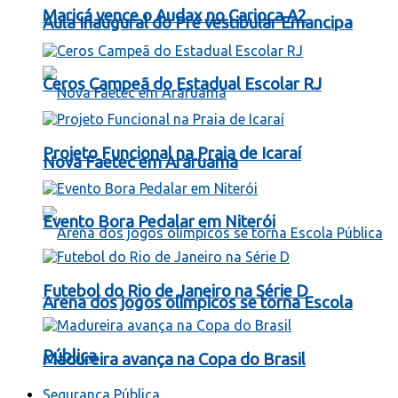
Maricá vence o Audax no Carioca A2
Aula Inaugural do Pré vestibular Emancipa
Ceros Campeã do Estadual Escolar RJ
Projeto Funcional na Praia de Icaraí
Nova Faetec em Araruama
Evento Bora Pedalar em Niterói
Futebol do Rio de Janeiro na Série D
Arena dos jogos olímpicos se torna Escola
Pública
Madureira avança na Copa do Brasil
Segurança Pública