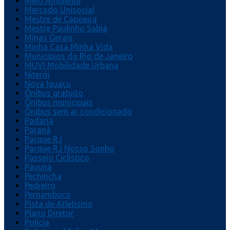
Meio Ambiente
Mercado Unisocial
Mestre de Capoeira
Mestre Paulinho Sabiá
Minas Gerais
Minha Casa Minha Vida
Municípios do Rio de Janeiro
MUVI Mobilidade Urbana
Niterói
Nova Iguaçu
Ônibus gratuito
Ônibus municipais
Ônibus sem ar condicionado
Padaria
Paraná
Parque RJ
Parque RJ Nosso Sonho
Passeio Ciclístico
Pavuna
Pechincha
Pedreiro
Pernambuco
Pista de Atletismo
Plano Diretor
Polícia