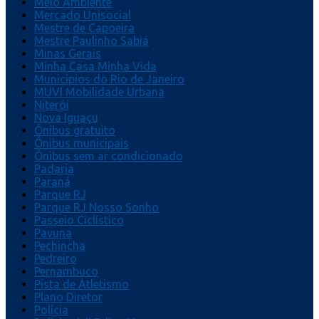
Meio Ambiente
Mercado Unisocial
Mestre de Capoeira
Mestre Paulinho Sabiá
Minas Gerais
Minha Casa Minha Vida
Municípios do Rio de Janeiro
MUVI Mobilidade Urbana
Niterói
Nova Iguaçu
Ônibus gratuito
Ônibus municipais
Ônibus sem ar condicionado
Padaria
Paraná
Parque RJ
Parque RJ Nosso Sonho
Passeio Ciclístico
Pavuna
Pechincha
Pedreiro
Pernambuco
Pista de Atletismo
Plano Diretor
Polícia