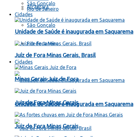
São Gonçalo
Alcântara
Rio de Janeiro
Cidades
São Gonçalo
Unidade de Saúde é inaugurada em Saquarema
Rio de Janeiro
Juíz de Fora Minas Gerais, Brasil
Cidades
Minas Gerais Juiz de Fora
Juiz de Fora Minas Gerais
Unidade de Saúde é inaugurada em Saquarema
Juiz de Fora Minas Gerais