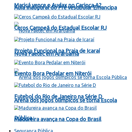
Maricá vence o Audax no Carioca A2
Aula Inaugural do Pré vestibular Emancipa
Ceros Campeã do Estadual Escolar RJ
Projeto Funcional na Praia de Icaraí
Nova Faetec em Araruama
Evento Bora Pedalar em Niterói
Futebol do Rio de Janeiro na Série D
Arena dos jogos olímpicos se torna Escola
Pública
Madureira avança na Copa do Brasil
Segurança Pública