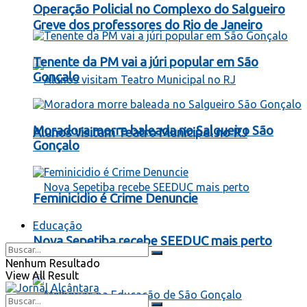
Operação Policial no Complexo do Salgueiro
Greve dos professores do Rio de Janeiro
Tenente da PM vai a júri popular em São
Gonçalo
Moradora morre baleada no Salgueiro São
Alunos visitam Teatro Municipal no RJ
Gonçalo
Feminicidio é Crime Denuncie
Educação
Nova Sepetiba recebe SEEDUC mais perto
Nenhum Resultado
View All Result