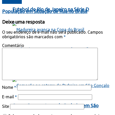
Destaques
Futebol do Rio de Janeiro na Série D
População em Situação de Rua no Brasil
Deixe uma resposta
O seu endereço de e-mail não será publicado.
Campos
obrigatórios são marcados com
*
Comentário
Madureira avança na Copa do Brasil
Segurança Pública
Nome
*
E-mail
*
Comoção no enterro do Pedreiro em São
Site