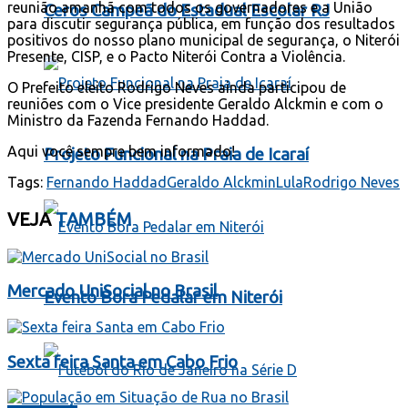
reunião amanhã com todos os governadores e a União
Ceros Campeã do Estadual Escolar RJ
para discutir segurança pública, em função dos resultados
positivos do nosso plano municipal de segurança, o Niterói
Presente, CISP, e o Pacto Niterói Contra a Violência.
O Prefeito eleito Rodrigo Neves ainda participou de
reuniões com o Vice presidente Geraldo Alckmin e com o
Ministro da Fazenda Fernando Haddad.
Aqui você sempre bem informado!
Projeto Funcional na Praia de Icaraí
Tags:
Fernando Haddad
Geraldo Alckmin
Lula
Rodrigo Neves
VEJA
TAMBÉM
Mercado UniSocial no Brasil
Evento Bora Pedalar em Niterói
Sexta feira Santa em Cabo Frio