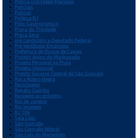
Polícia civil Felipe Marques
Policiais
Policial
Politica RJ
Pólo Gastronômico
Praça da Trindade
Praça Seca
pré candidato a Deputado Federal
Pré Vestibular Emancipa
Prefeitura de Duque de Caxias
Projeto Anjos da Madrugada
Projeto Personal na Praia
Projeto Unisocial
Pronto Socorro Central de São Gonçalo
Raça Rubro Negra
Reciclagem
Renato Gaúcho
Respeito ao próximo
Rio de Janeiro
Rio Imagem
RJ 106
Sala Lilás
São Gonçalo
São Gonçalo Niterói
São Luís do Maranhão