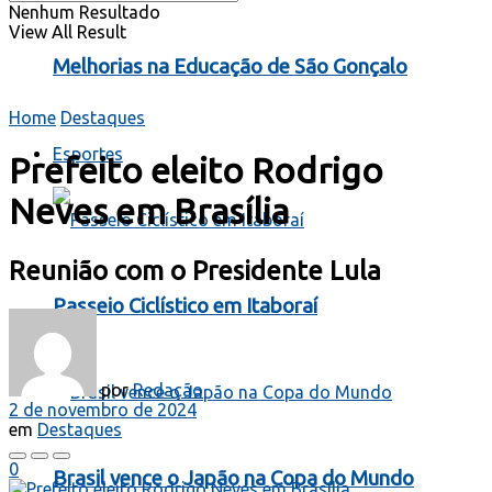
Nenhum Resultado
View All Result
Melhorias na Educação de São Gonçalo
Home
Destaques
Esportes
Prefeito eleito Rodrigo
Neves em Brasília
Reunião com o Presidente Lula
Passeio Ciclístico em Itaboraí
por
Redação
2 de novembro de 2024
em
Destaques
0
Brasil vence o Japão na Copa do Mundo