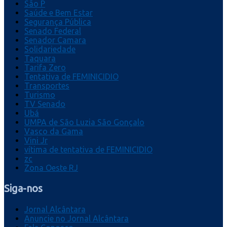
São P
Saúde e Bem Estar
Segurança Pública
Senado Federal
Senador Camara
Solidariedade
Taquara
Tarifa Zero
Tentativa de FEMINICIDIO
Transportes
Turismo
TV Senado
Ubá
UMPA de São Luzia São Gonçalo
Vasco da Gama
Vini Jr
vítima de tentativa de FEMINICIDIO
zc
Zona Oeste RJ
Siga-nos
Jornal Alcântara
Anuncie no Jornal Alcântara