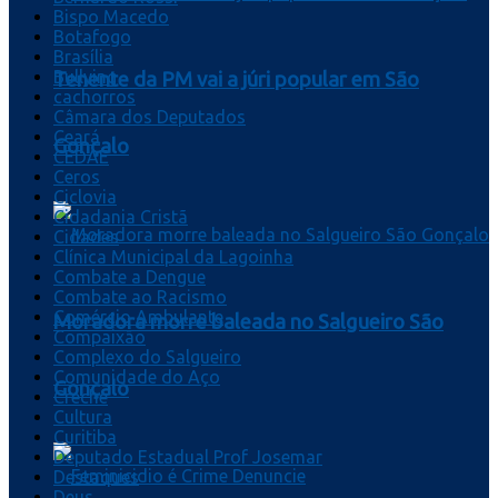
Bispo Macedo
Botafogo
Brasília
Bullying
Tenente da PM vai a júri popular em São
cachorros
Câmara dos Deputados
Ceará
Gonçalo
CEDAE
Ceros
Ciclovia
Cidadania Cristã
Cidades
Clínica Municipal da Lagoinha
Combate a Dengue
Combate ao Racismo
Comércio Ambulante
Moradora morre baleada no Salgueiro São
Compaixão
Complexo do Salgueiro
Comunidade do Aço
Gonçalo
Creche
Cultura
Curitiba
Deputado Estadual Prof Josemar
Destaques
Deus