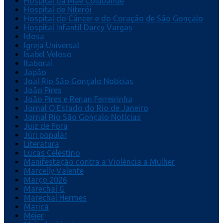
Hospital da Mãe Colubandê
Hospital de Niterói
Hospital do Câncer e do Coração de São Gonçalo
Hospital Infantil Darcy Vargas
Idosa
Igreja Universal
Isabel Veloso
Itaboraí
Japão
Joal Rio São Gonçalo Notícias
João Pires
João Pires e Renan Ferreirinha
Jornal O Estado do Rio de Janeiro
Jornal Rio São Gonçalo Notícias
Juiz de Fora
Júri popular
Literatura
Lucas Celestino
Manifestação contra a Violência a Mulher
Marcelly Valente
Março 2026
Marechal G
Marechal Hermes
Maricá
Méier