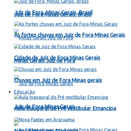
Juíz de Fora, Minas Gerais, Brasil
Juíz de Fora Minas Gerais, Brasil
As fortes chuvas em Juiz de Fora Minas Gerais
Cidade de Juiz de Fora Minas Gerais
Minas Gerais Juiz de Fora
Chuvas em Juiz de Fora Minas gerais
Educação
Juiz de Fora Minas Gerais
Aula Inaugural do Pré vestibular Emancipa
Nova Faetec em Araruama