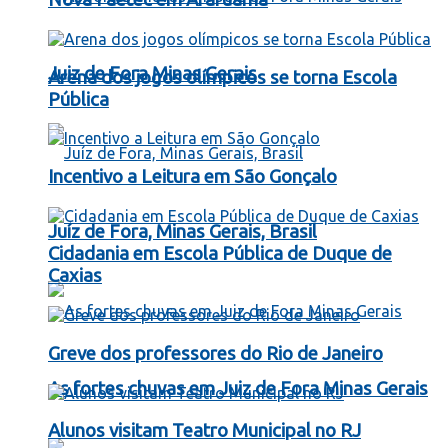
Juiz de Fora Minas Gerais
Arena dos jogos olímpicos se torna Escola
Pública
Incentivo a Leitura em São Gonçalo
Juíz de Fora, Minas Gerais, Brasil
Cidadania em Escola Pública de Duque de
Caxias
Greve dos professores do Rio de Janeiro
As fortes chuvas em Juiz de Fora Minas Gerais
Alunos visitam Teatro Municipal no RJ