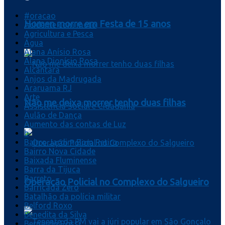
#oracao
Homen morre em Festa de 15 anos
Acidente com moto
Agricultura e Pesca
Água
Alana Anísio Rosa
Alana Dionísio Rosa
Alcântara
Anjos da Madrugada
Araruama RJ
Arte
Não me deixa morrer tenho duas filhas
Assistência Social e Cidadania
Aulão de Dança
Aumento das contas de Luz
b
Bairro Jardim Bom Retiro
Bairro Nova Cidade
Baixada Fluminense
Barra da Tijuca
Barreto
Operação Policial no Complexo do Salgueiro
Barricada Zero
Batalhão da polícia militar
Belford Roxo
Benedita da Silva
Bernardo Rossi