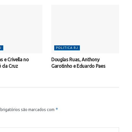
J
POLITICA RJ
 e Crivella no
Douglas Ruas, Anthony
é da Cruz
Garotinho e Eduardo Paes
*
rigatórios são marcados com