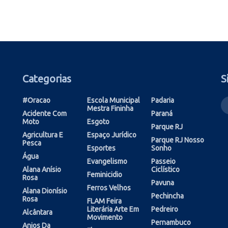
Categorias
S
#oracao
Escola Municipal
Padaria
Mestra Fininha
Acidente Com
Paraná
Moto
Esgoto
Parque RJ
Agricultura E
Espaço Jurídico
Parque RJ Nosso
Pesca
Esportes
Sonho
Água
Evangelismo
Passeio
Alana Anísio
Ciclístico
Feminicidio
Rosa
Pavuna
Ferros Velhos
Alana Dionísio
Pechincha
Rosa
FLAM Feira
Literária Arte Em
Pedreiro
Alcântara
Movimento
Pernambuco
Anjos Da