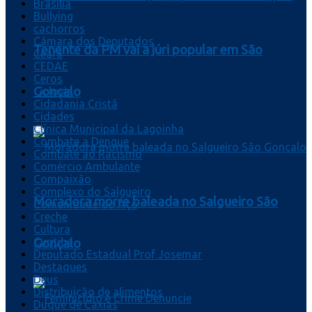
Brasília
Bullying
cachorros
Câmara dos Deputados
Tenente da PM vai a júri popular em São
Ceará
CEDAE
Ceros
Gonçalo
Ciclovia
Cidadania Cristã
Cidades
Clínica Municipal da Lagoinha
Combate a Dengue
Combate ao Racismo
Comércio Ambulante
Compaixão
Complexo do Salgueiro
Moradora morre baleada no Salgueiro São
Comunidade do Aço
Creche
Cultura
Curitiba
Gonçalo
Deputado Estadual Prof Josemar
Destaques
Deus
Distribuição de alimentos
Duque de Caxias