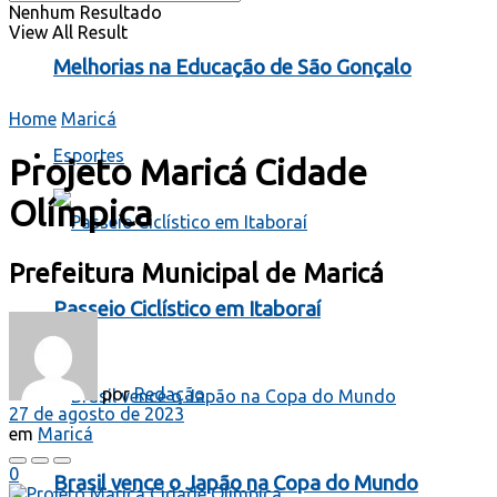
Nenhum Resultado
View All Result
Melhorias na Educação de São Gonçalo
Home
Maricá
Esportes
Projeto Maricá Cidade
Olímpica
Prefeitura Municipal de Maricá
Passeio Ciclístico em Itaboraí
por
Redação
27 de agosto de 2023
em
Maricá
0
Brasil vence o Japão na Copa do Mundo