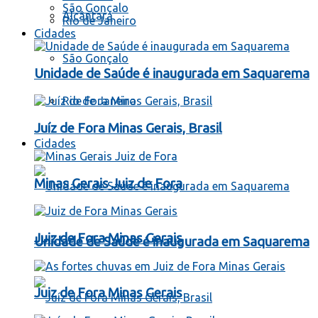
São Gonçalo
Alcântara
Rio de Janeiro
Cidades
São Gonçalo
Unidade de Saúde é inaugurada em Saquarema
Rio de Janeiro
Juíz de Fora Minas Gerais, Brasil
Cidades
Minas Gerais Juiz de Fora
Juiz de Fora Minas Gerais
Unidade de Saúde é inaugurada em Saquarema
Juiz de Fora Minas Gerais