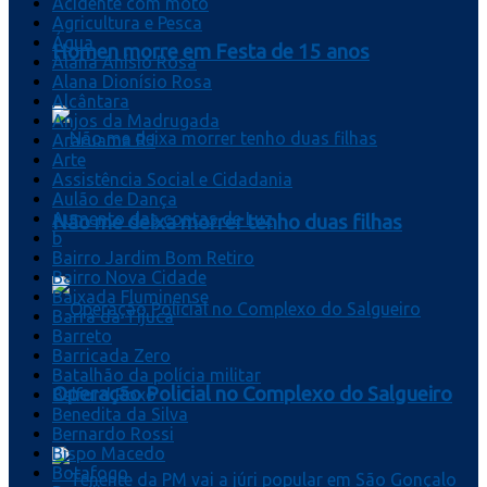
Acidente com moto
Agricultura e Pesca
Água
Homen morre em Festa de 15 anos
Alana Anísio Rosa
Alana Dionísio Rosa
Alcântara
Anjos da Madrugada
Araruama RJ
Arte
Assistência Social e Cidadania
Aulão de Dança
Aumento das contas de Luz
Não me deixa morrer tenho duas filhas
b
Bairro Jardim Bom Retiro
Bairro Nova Cidade
Baixada Fluminense
Barra da Tijuca
Barreto
Barricada Zero
Batalhão da polícia militar
Operação Policial no Complexo do Salgueiro
Belford Roxo
Benedita da Silva
Bernardo Rossi
Bispo Macedo
Botafogo