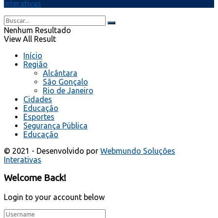
Interativas
Nenhum Resultado
View All Result
Início
Região
Alcântara
São Gonçalo
Rio de Janeiro
Cidades
Educação
Esportes
Segurança Pública
Educação
© 2021 - Desenvolvido por
Webmundo Soluções
Interativas
Welcome Back!
Login to your account below