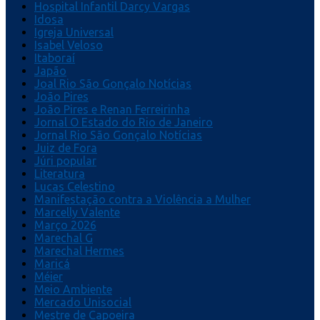
Hospital Infantil Darcy Vargas
Idosa
Igreja Universal
Isabel Veloso
Itaboraí
Japão
Joal Rio São Gonçalo Notícias
João Pires
João Pires e Renan Ferreirinha
Jornal O Estado do Rio de Janeiro
Jornal Rio São Gonçalo Notícias
Juiz de Fora
Júri popular
Literatura
Lucas Celestino
Manifestação contra a Violência a Mulher
Marcelly Valente
Março 2026
Marechal G
Marechal Hermes
Maricá
Méier
Meio Ambiente
Mercado Unisocial
Mestre de Capoeira