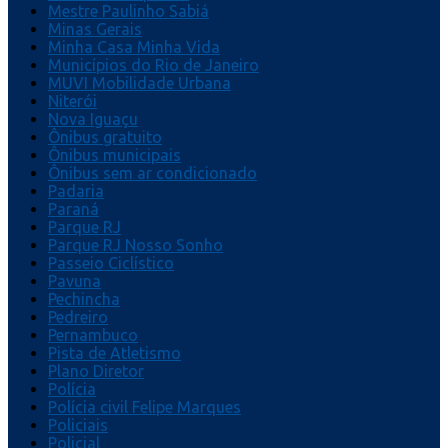
Mestre Paulinho Sabiá
Minas Gerais
Minha Casa Minha Vida
Municípios do Rio de Janeiro
MUVI Mobilidade Urbana
Niterói
Nova Iguaçu
Ônibus gratuito
Ônibus municipais
Ônibus sem ar condicionado
Padaria
Paraná
Parque RJ
Parque RJ Nosso Sonho
Passeio Ciclístico
Pavuna
Pechincha
Pedreiro
Pernambuco
Pista de Atletismo
Plano Diretor
Polícia
Polícia civil Felipe Marques
Policiais
Policial