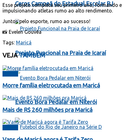
Ceros Campeã do Estadual Escolar RJ
Esse projeto completa seu primeiro ano, formando e
impulsionando atletas rumo ao alto rendimento.
Juntos pelo esporte, rumo ao sucesso!
📸 Evelen Gouvêa
Tags:
Maricá
Projeto Funcional na Praia de Icaraí
VEJA
TAMBÉM
Maricá
Morre família eletrocutada em Maricá
Evento Bora Pedalar em Niterói
Mais de R$ 260 milhões pra Maricá
Maricá
Vans de Maricá agora é Tarifa Zero