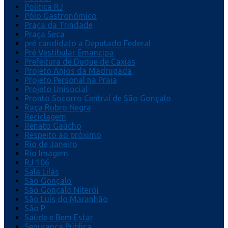
Politica RJ
Pólo Gastronômico
Praça da Trindade
Praça Seca
pré candidato a Deputado Federal
Pré Vestibular Emancipa
Prefeitura de Duque de Caxias
Projeto Anjos da Madrugada
Projeto Personal na Praia
Projeto Unisocial
Pronto Socorro Central de São Gonçalo
Raça Rubro Negra
Reciclagem
Renato Gaúcho
Respeito ao próximo
Rio de Janeiro
Rio Imagem
RJ 106
Sala Lilás
São Gonçalo
São Gonçalo Niterói
São Luís do Maranhão
São P
Saúde e Bem Estar
Segurança Pública