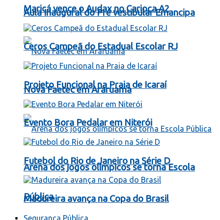
Maricá vence o Audax no Carioca A2
Aula Inaugural do Pré vestibular Emancipa
Ceros Campeã do Estadual Escolar RJ
Projeto Funcional na Praia de Icaraí
Nova Faetec em Araruama
Evento Bora Pedalar em Niterói
Futebol do Rio de Janeiro na Série D
Arena dos jogos olímpicos se torna Escola
Pública
Madureira avança na Copa do Brasil
Segurança Pública