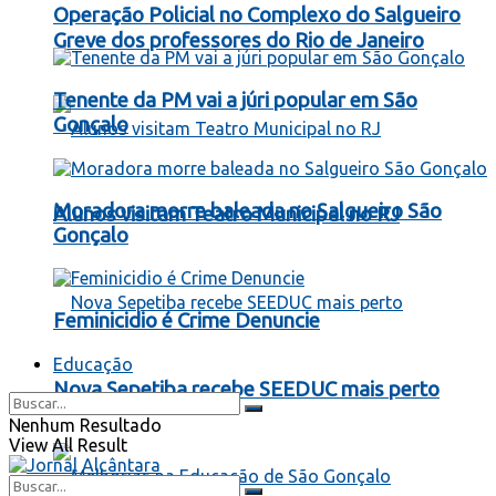
Operação Policial no Complexo do Salgueiro
Greve dos professores do Rio de Janeiro
Tenente da PM vai a júri popular em São
Gonçalo
Moradora morre baleada no Salgueiro São
Alunos visitam Teatro Municipal no RJ
Gonçalo
Feminicidio é Crime Denuncie
Educação
Nova Sepetiba recebe SEEDUC mais perto
Nenhum Resultado
View All Result