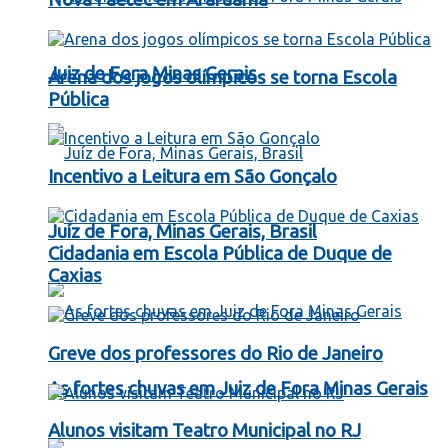
Juiz de Fora Minas Gerais
Arena dos jogos olímpicos se torna Escola
Pública
Incentivo a Leitura em São Gonçalo
Juíz de Fora, Minas Gerais, Brasil
Cidadania em Escola Pública de Duque de
Caxias
Greve dos professores do Rio de Janeiro
As fortes chuvas em Juiz de Fora Minas Gerais
Alunos visitam Teatro Municipal no RJ