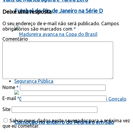
Futebol do Rio de Janeiro na Série D
Deixe uma resposta
O seu endereço de e-mail não será publicado.
Campos
obrigatórios são marcados com
*
Comentário
Madureira avança na Copa do Brasil
Segurança Pública
Nome
*
E-mail
*
Site
Salvar meus dados neste navegador para a próxima vez
Comoção no enterro do Pedreiro em São
que eu comentar.