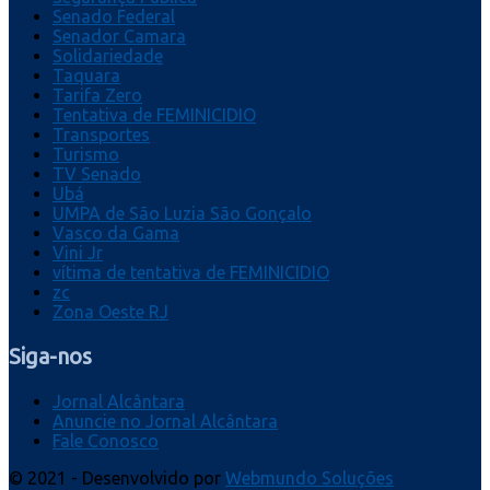
Senado Federal
Senador Camara
Solidariedade
Taquara
Tarifa Zero
Tentativa de FEMINICIDIO
Transportes
Turismo
TV Senado
Ubá
UMPA de São Luzia São Gonçalo
Vasco da Gama
Vini Jr
vítima de tentativa de FEMINICIDIO
zc
Zona Oeste RJ
Siga-nos
Jornal Alcântara
Anuncie no Jornal Alcântara
Fale Conosco
© 2021 - Desenvolvido por
Webmundo Soluções