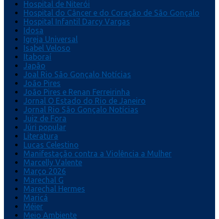
Hospital de Niterói
Hospital do Câncer e do Coração de São Gonçalo
Hospital Infantil Darcy Vargas
Idosa
Igreja Universal
Isabel Veloso
Itaboraí
Japão
Joal Rio São Gonçalo Notícias
João Pires
João Pires e Renan Ferreirinha
Jornal O Estado do Rio de Janeiro
Jornal Rio São Gonçalo Notícias
Juiz de Fora
Júri popular
Literatura
Lucas Celestino
Manifestação contra a Violência a Mulher
Marcelly Valente
Março 2026
Marechal G
Marechal Hermes
Maricá
Méier
Meio Ambiente