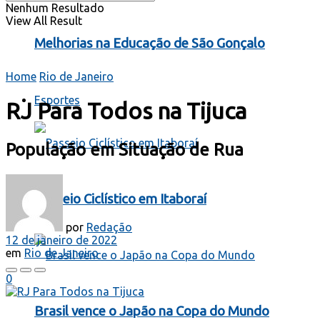
Nenhum Resultado
View All Result
Melhorias na Educação de São Gonçalo
Home
Rio de Janeiro
Esportes
RJ Para Todos na Tijuca
População em Situação de Rua
Passeio Ciclístico em Itaboraí
por
Redação
12 de janeiro de 2022
em
Rio de Janeiro
0
Brasil vence o Japão na Copa do Mundo