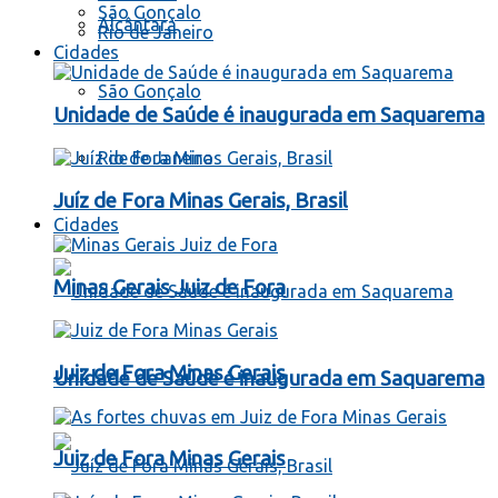
São Gonçalo
Alcântara
Rio de Janeiro
Cidades
São Gonçalo
Unidade de Saúde é inaugurada em Saquarema
Rio de Janeiro
Juíz de Fora Minas Gerais, Brasil
Cidades
Minas Gerais Juiz de Fora
Juiz de Fora Minas Gerais
Unidade de Saúde é inaugurada em Saquarema
Juiz de Fora Minas Gerais