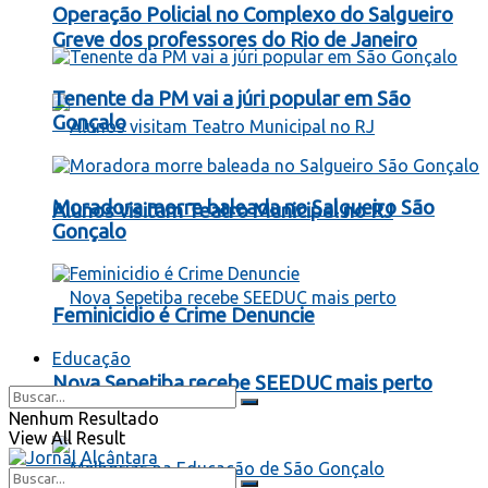
Operação Policial no Complexo do Salgueiro
Greve dos professores do Rio de Janeiro
Tenente da PM vai a júri popular em São
Gonçalo
Moradora morre baleada no Salgueiro São
Alunos visitam Teatro Municipal no RJ
Gonçalo
Feminicidio é Crime Denuncie
Educação
Nova Sepetiba recebe SEEDUC mais perto
Nenhum Resultado
View All Result