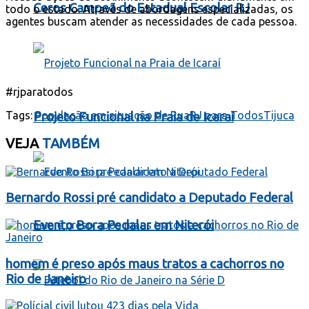
Ceros Campeã do Estadual Escolar RJ
todo o estado. Através de abordagens especializadas, os
agentes buscam atender as necessidades de cada pessoa.
#rjparatodos
Tags:
População em situação de Rua
RJ para Todos
Tijuca
Projeto Funcional na Praia de Icaraí
VEJA
TAMBÉM
Bernardo Rossi pré candidato a Deputado Federal
Evento Bora Pedalar em Niterói
homem é preso após maus tratos a cachorros no
Rio de Janeiro