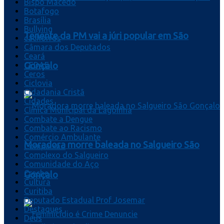
Bispo Macedo
Botafogo
Brasília
Bullying
Tenente da PM vai a júri popular em São
cachorros
Câmara dos Deputados
Ceará
CEDAE
Gonçalo
Ceros
Ciclovia
Cidadania Cristã
Cidades
Clínica Municipal da Lagoinha
Combate a Dengue
Combate ao Racismo
Comércio Ambulante
Moradora morre baleada no Salgueiro São
Compaixão
Complexo do Salgueiro
Comunidade do Aço
Creche
Gonçalo
Cultura
Curitiba
Deputado Estadual Prof Josemar
Destaques
Deus