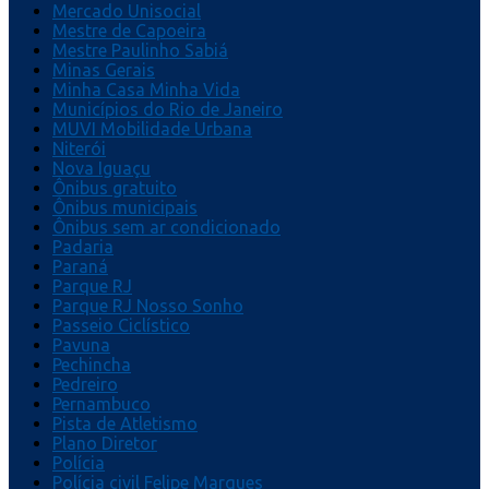
Mercado Unisocial
Mestre de Capoeira
Mestre Paulinho Sabiá
Minas Gerais
Minha Casa Minha Vida
Municípios do Rio de Janeiro
MUVI Mobilidade Urbana
Niterói
Nova Iguaçu
Ônibus gratuito
Ônibus municipais
Ônibus sem ar condicionado
Padaria
Paraná
Parque RJ
Parque RJ Nosso Sonho
Passeio Ciclístico
Pavuna
Pechincha
Pedreiro
Pernambuco
Pista de Atletismo
Plano Diretor
Polícia
Polícia civil Felipe Marques