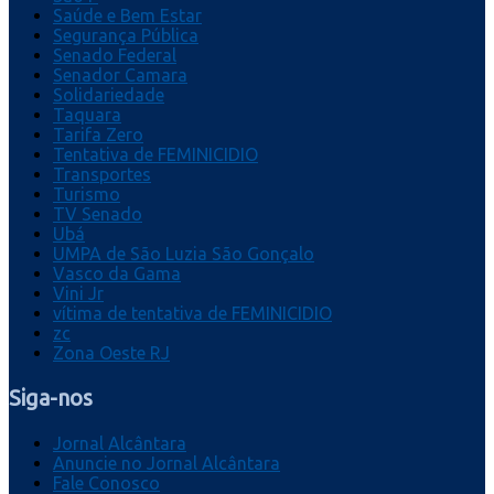
Saúde e Bem Estar
Segurança Pública
Senado Federal
Senador Camara
Solidariedade
Taquara
Tarifa Zero
Tentativa de FEMINICIDIO
Transportes
Turismo
TV Senado
Ubá
UMPA de São Luzia São Gonçalo
Vasco da Gama
Vini Jr
vítima de tentativa de FEMINICIDIO
zc
Zona Oeste RJ
Siga-nos
Jornal Alcântara
Anuncie no Jornal Alcântara
Fale Conosco