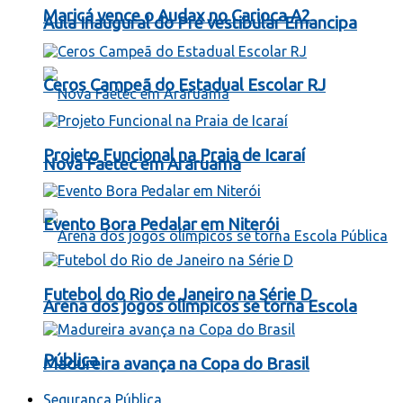
Maricá vence o Audax no Carioca A2
Aula Inaugural do Pré vestibular Emancipa
Ceros Campeã do Estadual Escolar RJ
Projeto Funcional na Praia de Icaraí
Nova Faetec em Araruama
Evento Bora Pedalar em Niterói
Futebol do Rio de Janeiro na Série D
Arena dos jogos olímpicos se torna Escola
Pública
Madureira avança na Copa do Brasil
Segurança Pública