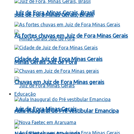
Juíz de Fora, Minas Gerais, Brasil
Juíz de Fora Minas Gerais, Brasil
As fortes chuvas em Juiz de Fora Minas Gerais
Cidade de Juiz de Fora Minas Gerais
Minas Gerais Juiz de Fora
Chuvas em Juiz de Fora Minas gerais
Educação
Juiz de Fora Minas Gerais
Aula Inaugural do Pré vestibular Emancipa
Nova Faetec em Araruama