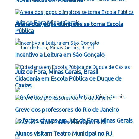
Juiz de Fora Minas Gerais
Arena dos jogos olímpicos se torna Escola
Pública
Incentivo a Leitura em São Gonçalo
Juíz de Fora, Minas Gerais, Brasil
Cidadania em Escola Pública de Duque de
Caxias
Greve dos professores do Rio de Janeiro
As fortes chuvas em Juiz de Fora Minas Gerais
Alunos visitam Teatro Municipal no RJ