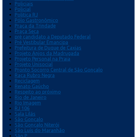
Policiais
Policial
Politica RJ
Pólo Gastronômico
Praça da Trindade
Praça Seca
pré candidato a Deputado Federal
Pré Vestibular Emancipa
Prefeitura de Duque de Caxias
Projeto Anjos da Madrugada
Projeto Personal na Praia
Projeto Unisocial
Pronto Socorro Central de São Gonçalo
Raça Rubro Negra
Reciclagem
Renato Gaúcho
Respeito ao próximo
Rio de Janeiro
Rio Imagem
RJ 106
Sala Lilás
São Gonçalo
São Gonçalo Niterói
São Luís do Maranhão
São P