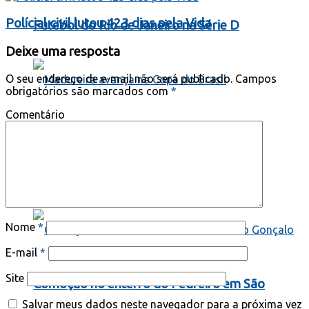
Polícial civil lutou 423 dias pela Vida
Futebol do Rio de Janeiro na Série D
Deixe uma resposta
O seu endereço de e-mail não será publicado.
Campos
obrigatórios são marcados com
*
Comentário
Madureira avança na Copa do Brasil
Segurança Pública
Nome
*
E-mail
*
Site
Comoção no enterro do Pedreiro em São
Salvar meus dados neste navegador para a próxima vez