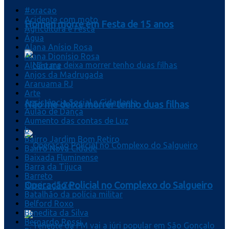
#oracao
Acidente com moto
Homen morre em Festa de 15 anos
Agricultura e Pesca
Água
Alana Anísio Rosa
Alana Dionísio Rosa
Alcântara
Anjos da Madrugada
Araruama RJ
Arte
Assistência Social e Cidadania
Não me deixa morrer tenho duas filhas
Aulão de Dança
Aumento das contas de Luz
b
Bairro Jardim Bom Retiro
Bairro Nova Cidade
Baixada Fluminense
Barra da Tijuca
Barreto
Operação Policial no Complexo do Salgueiro
Barricada Zero
Batalhão da polícia militar
Belford Roxo
Benedita da Silva
Bernardo Rossi