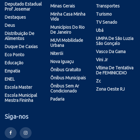
Deputado Estadual
Minas Gerais
Transportes
Prof Josemar
Minha Casa Minha
Turismo
Destaques
Vida
TV Senado
Deus
Municípios Do Rio
Ubá
De Janeiro
Distribuição De
Alimentos
UMPA De São Luzia
MUVI Mobilidade
São Gonçalo
Urbana
Duque De Caxias
Vasco Da Gama
Niterói
Eco Ponto
Vini Jr
Nova Iguaçu
Educação
Vítima De Tentativa
Ônibus Gratuito
Empatia
De FEMINICIDIO
Ônibus Municipais
ENEL
Zc
Ônibus Sem Ar
Escola Master
Zona Oeste RJ
Condicionado
Escola Municipal
Padaria
Mestra Fininha
Siga-nos