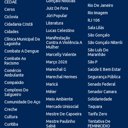
Gonçalo Notícias
CEDAE
Rio De Janeiro
Juiz De Fora
Ceros
Rio Imagem
Júri Popular
Ciclovia
RJ 106
Literatura
Cidadania Cristã
Sala Lilás
Lucas Celestino
Cidades
São Gonçalo
Manifestação
Clínica Municipal Da
Contra A Violência A
São Gonçalo Niterói
Lagoinha
Mulher
São Luís Do
Combate A Dengue
Marcelly Valente
Maranhão
Combate Ao
Março 2026
São P
Racismo
Marechal G
Saúde E Bem Estar
Comércio
Ambulante
Marechal Hermes
Segurança Pública
Compaixão
Maricá
Senado Federal
Complexo Do
Méier
Senador Camara
Salgueiro
Meio Ambiente
Solidariedade
Comunidade Do Aço
Mercado Unisocial
Taquara
Creche
Mestre De Capoeira
Tarifa Zero
Cultura
Mestre Paulinho
Tentativa De
Curitiba
Sabiá
FEMINICIDIO