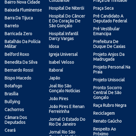
Colubandê
Praça Da Trindade
Bairro Nova Cidade
Hospital De Niterói
Praça Seca
Baixada Fluminense
Hospital Do Câncer
Pré Candidato A
Barra Da Tijuca
E Do Coração De
Deputado Federal
Barreto
São Gonçalo
Pré Vestibular
Barricada Zero
Hospital Infantil
Emancipa
Darcy Vargas
Batalhão Da Polícia
Prefeitura De
Militar
Idosa
Duque De Caxias
Belford Roxo
Igreja Universal
Projeto Anjos Da
Madrugada
Benedita Da Silva
Isabel Veloso
Projeto Personal Na
Bernardo Rossi
Itaboraí
Praia
Bispo Macedo
Japão
Projeto Unisocial
Botafogo
Joal Rio São
Pronto Socorro
Gonçalo Notícias
Central De São
Brasília
Gonçalo
João Pires
Bullying
Raça Rubro Negra
João Pires E Renan
Cachorros
Ferreirinha
Reciclagem
Câmara Dos
Jornal O Estado Do
Renato Gaúcho
Deputados
Rio De Janeiro
Respeito Ao
Ceará
Jornal Rio São
Próximo