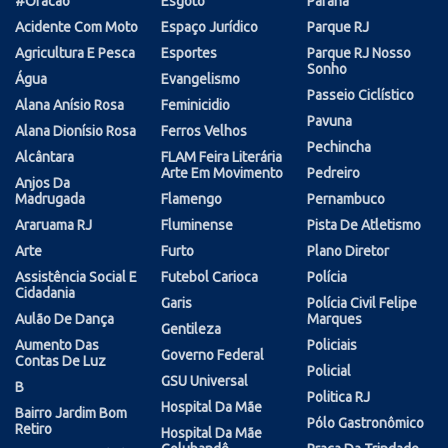
#oracao
Esgoto
Paraná
Acidente Com Moto
Espaço Jurídico
Parque RJ
Agricultura E Pesca
Esportes
Parque RJ Nosso
Sonho
Água
Evangelismo
Passeio Ciclístico
Alana Anísio Rosa
Feminicidio
Pavuna
Alana Dionísio Rosa
Ferros Velhos
Pechincha
Alcântara
FLAM Feira Literária
Arte Em Movimento
Pedreiro
Anjos Da
Madrugada
Flamengo
Pernambuco
Araruama RJ
Fluminense
Pista De Atletismo
Arte
Furto
Plano Diretor
Assistência Social E
Futebol Carioca
Polícia
Cidadania
Garis
Polícia Civil Felipe
Aulão De Dança
Marques
Gentileza
Aumento Das
Policiais
Governo Federal
Contas De Luz
Policial
GSU Universal
B
Politica RJ
Hospital Da Mãe
Bairro Jardim Bom
Pólo Gastronômico
Retiro
Hospital Da Mãe